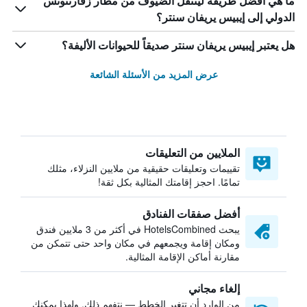
ما هي أفضل طريقة لينتقل الضيوف من مطار زفارتنوتس
الدولي إلى إيبيس يريفان سنتر؟
هل يعتبر إيبيس يريفان سنتر صديقاً للحيوانات الأليفة؟
عرض المزيد من الأسئلة الشائعة
الملايين من التعليقات
تقييمات وتعليقات حقيقية من ملايين النزلاء، مثلك
تمامًا. احجز إقامتك المثالية بكل ثقة!
أفضل صفقات الفنادق
يبحث HotelsCombined في أكثر من 3 ملايين فندق
ومكان إقامة ويجمعهم في مكان واحد حتى تتمكن من
مقارنة أماكن الإقامة المثالية.
إلغاء مجاني
من الوارد أن تتغير الخطط — نتفهم ذلك. ولهذا يمكنك