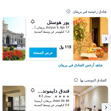
فنادق رخيصة في يريفان
يور هوستل
Koryun 5, Apt. 57, يريفان, أرمينيا
1.2 كيلومتر عن وسط المدينة
115 ﷼
عرض الصفقة
شاهد أرخص الفنادق في يريفان
الفنادق الموصى بها
فندق دايموند يريفان
4 نجوم
ممتاز 8.3
Aram Str. 86, يريفان, أرمينيا
0.6 كيلومتر عن وسط المدينة