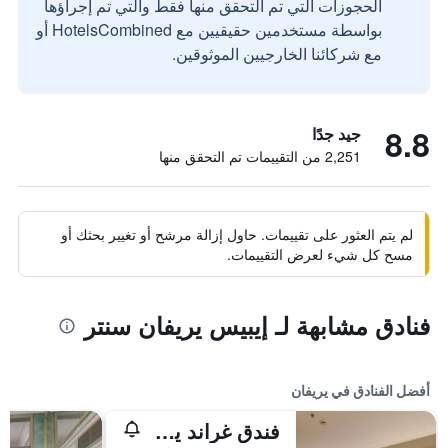
الحجوزات التي تم التحقق منها فقط والتي تم إجراؤها
بواسطة مستخدمين حقيقيين مع HotelsCombined أو
مع شركائنا الخارجيين الموثوقين.
8.8
جيد جدًا
2,251 من التقييمات تم التحقق منها
لم يتم العثور على تقييمات. حاول إزالة مرشح أو تغيير بحثك أو
مسح كل شيء لعرض التقييمات.
فنادق مشابهة لـ إيبيس يريفان سنتر
أفضل الفنادق في يريفان
فندق غراند يريفان - سموول لكجري هوتيلز أوف ذا وورلد