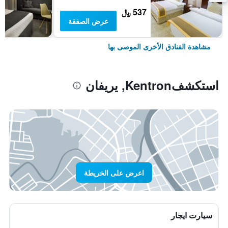
537 ﷼
عرض الصفقة
مشاهدة الفنادق الأخرى الموصى بها
استكشفKentron, يريفان
اعرض على الخريطة
سيارت ايجار