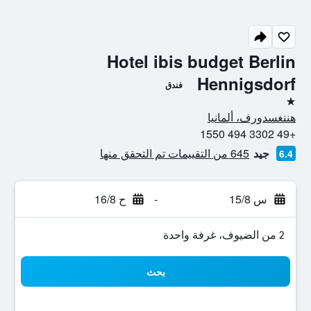
Hotel ibis budget Berlin
Hennigsdorf
فندق
نجمة واحدة
هننغسدورف، ألمانيا
+49 3302 494 1550
جيد
645 من التقييمات تم التحقق منها
6.4
س 15/8
-
ح 16/8
2 من الضيوف، غرفة واحدة
بحث