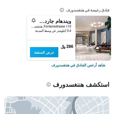
فنادق رخيصة في هننغسدورف
ويندهام جاردن هينجزدورف برلين
Fontanestrasse 110, هننغسدورف, براندنبورغ, ألمانيا
0.4 كيلومتر عن وسط المدينة
286 ﷼
عرض الصفقة
شاهد أرخص الفنادق في هننغسدورف
استكشف هننغسدورف