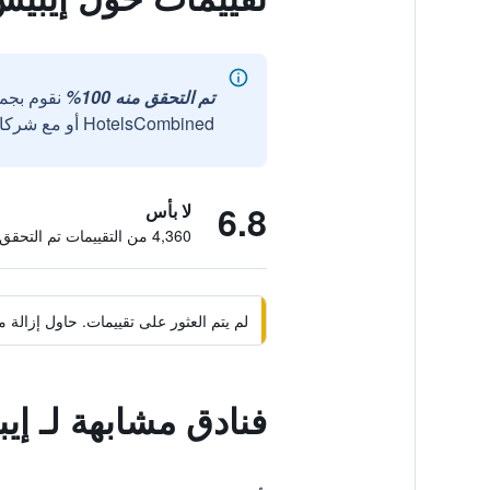
تم التحقق منه 100%
نقوم بجم
HotelsCombined أو مع شركائنا الخارجيين الموثوقين.
6.8
لا بأس
4,360 من التقييمات تم التحقق منها
لم يتم العثور على تقييمات. حاول إزال
فنادق مشابهة لـ إي