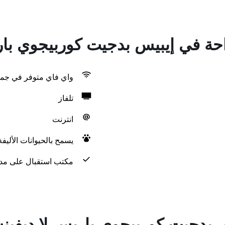
احة في إيبيس بدجيت كوربيجوي بار
واي فاي متوفر في جمي
تلفاز
انترنت
يسمح بالحيوانات الأليف
مكتب استقبال على مدار 24 س
 بدجيت كوربيجوي باريس لا ديفينس