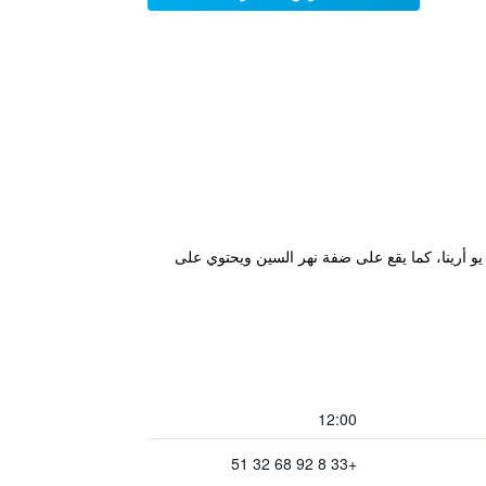
كوربفوا باريس في كوربفوا، وعلى بعد 2.2 كم من منطقة لا ديفينس للأعمال وعلى بعد 2.8 كم من يو أرينا، كما يقع على ضفة نهر السين ويحتوي على
12:00
+33 8 92 68 32 51