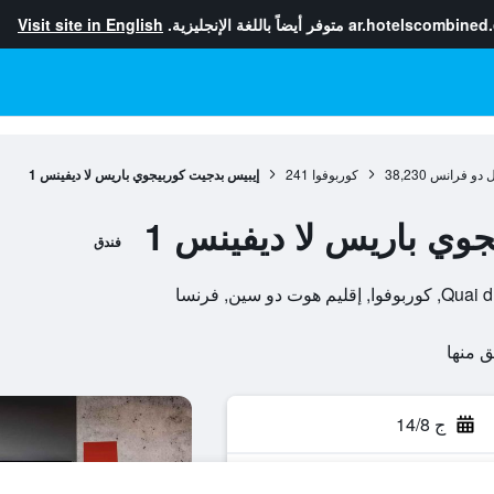
ar.hotelscombined
متوفر أيضاً باللغة الإنجليزية.
Visit site in English
ل دو فرانس
38,230
كوربوفوا
241
إيبيس بدجيت كوربيجوي باريس لا ديفينس 1
وي باريس لا ديفينس 1
فندق
ج 14/8