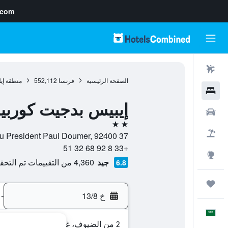
.com
رحلات طيران
الصفحة الرئيسية
فرنسا
552,112
منطقة إي
فنادق
إيبيس بدجيت كوربيج
سيارات
2 نجمتين
حزم العروض
37 Quai du President Paul Doumer, 92400, كوربوفوا, إقليم هوت دو سين, فرنسا
+33 8 92 68 32 51
استكشاف
جيد
4,360 من التقييمات تم التحقق منها
6.8
رحلات
خ 13/8
-
العَرَبِيَّة
2 من الضيوف، غرفة واحدة