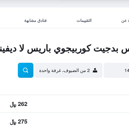
 عن
التقييمات
فنادق مشابهة
بدجيت كوربيجوي باريس لا ديفين
2 من الضيوف، غرفة واحدة
262 ﷼
275 ﷼