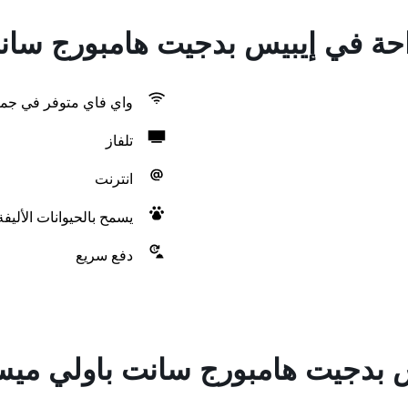
راحة في إيبيس بدجيت هامبورج سا
واي فاي متوفر في جمي
تلفاز
انترنت
يسمح بالحيوانات الأليف
دفع سريع
س بدجيت هامبورج سانت باولي مي