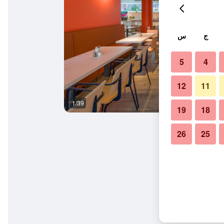
ج
س
5
4
12
11
1/39
بوفيه
19
18
26
25
 باولي ميسي