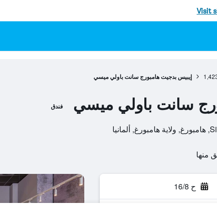
Visit 
1,42
إيبيس بدجيت هامبورج سانت باولي ميسي
رج سانت باولي ميسي
فندق
نيا
ح 16/8