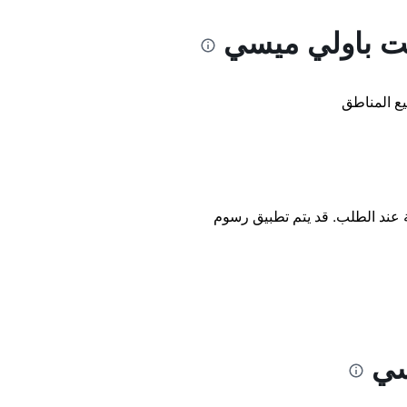
نت باولي ميسي
ع المناطق
ة عند الطلب. قد يتم تطبيق رسوم
سي