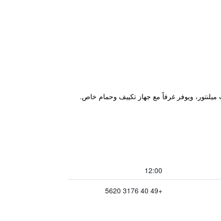
ibis budget Hamburg " في هامبورغ، ضمن 800 م من ميناء هامبورغ و500 م من ملعب ميلنتور، ويوفر غرفاً مع جهاز تكييف وحمام خاص.
12:00
+49 40 3176 5620