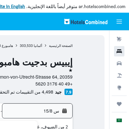
ar.hotelscombined.com
متوفر أيضاً باللغة الإنجليزية.
site in English
رحلات طيران
الصفحة الرئيسية
ألمانيا
303,533
هامبورغ
3
فنادق
إيبيس بدجيت هامبو
سيارات
نجمة واحدة
حزم العروض
Simon-von-Utrecht-Strasse 64, 20359, هامبورغ, ولاية هامبورغ, ألما
+49 40 3176 5620
استكشاف
جيد
4,498 من التقييمات تم التحقق منها
7.9
رحلات
س 15/8
-
العَرَبِيَّة
2 من الضيوف، غرفة واحدة