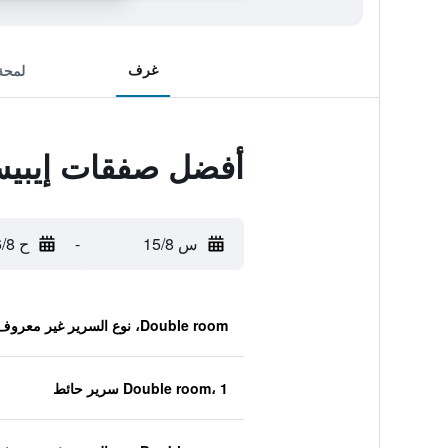
غرف
لمحة
أفضل صفقات إيبيس
س 15/8
-
ح 16/8
Double room، نوع السرير غير معروف
Double room، 1 سرير حائط