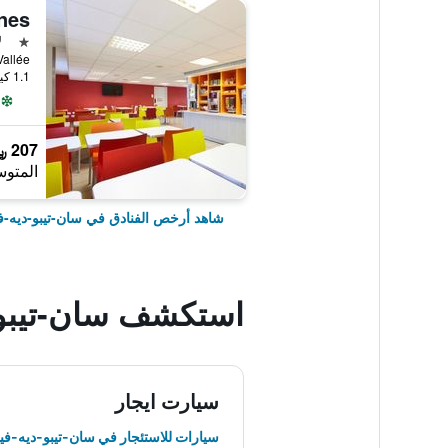
نجمة 
ل
1.1 كيلومتر عن وسط المدينة
207 ﷼
المتوس
شاهد أرخص الفنادق في سان-تيبو-ديه-ف
استكشف سان-تيبو-
سيارت ايجار
سيارات للاستئجار في سان-تيبو-ديه-في