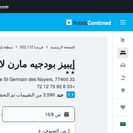
.com
رحلات طيران
الصفحة الرئيسية
فرنسا
552,112
منطقة إي
فنادق
إيبيز بودجيه مارن لا
سيارات
2 نجمتين
حزم العروض
33 avenue St Germain des Noyers, 77400, سان-تيبو-ديه-فيني, إقليم السين و مارن, فرنسا
+33 8 92 70 12 72
استكشاف
جيد
3,590 من التقييمات تم التحقق منها
7.7
رحلات
س 15/8
-
العَرَبِيَّة
2 من الضيوف، غرفة واحدة