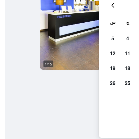
ج
س
5
4
12
11
1/15
مبنى
19
18
26
25