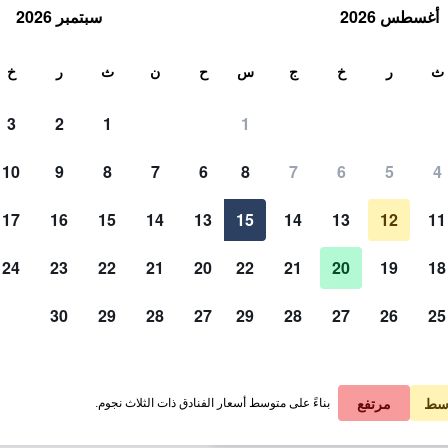
أغسطس 2026
سبتمبر 2026
ث
ث
ر
خ
ج
س
ح
ن
ث
ر
خ
3
2
1
1
لة الواحدة
10
9
8
7
6
8
7
6
5
4
مبنى
لي في الليلة
17
16
15
14
13
15
14
13
12
11
 ﷼
عرض الصفقة
24
23
22
21
20
22
21
20
19
18
30
29
28
27
29
28
27
26
25
صور لـ إيبيز بودجيه مارن لا فالي
 ﷼
عرض الصفقة
 ﷼
عرض الصفقة
سط
مرتفع
بناءً على متوسط أسعار الفنادق ذات الثلاث نجوم.