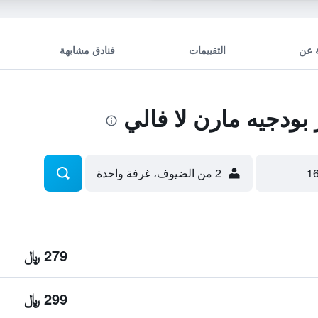
 عن
التقييمات
فنادق مشابهة
بودجيه مارن لا فالي
2 من الضيوف، غرفة واحدة
279 ﷼
299 ﷼