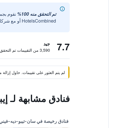
تم التحقق منه 100%
نقوم بجم
HotelsCombined أو مع شركائنا الخارجيين الموثوقين.
7.7
جيد
3,590 من التقييمات تم التحقق منها
لم يتم العثور على تقييمات. حاول إزال
فنادق مشابهة لـ إيب
فنادق رخيصة في سان-تيبو-ديه-فيني