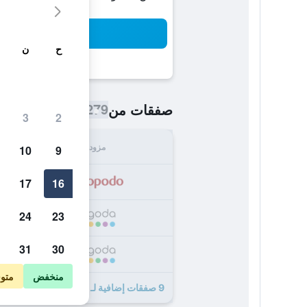
بح
ح
ن
279 ﷼
صفقات من
/
أرخص سعر اللي
3
2
مزود
الإجما
10
9
279
17
16
24
23
299
31
30
305
منخفض
متو
9 صفقات إضافية لـ إيبيز بودجيه مارن لا فالي