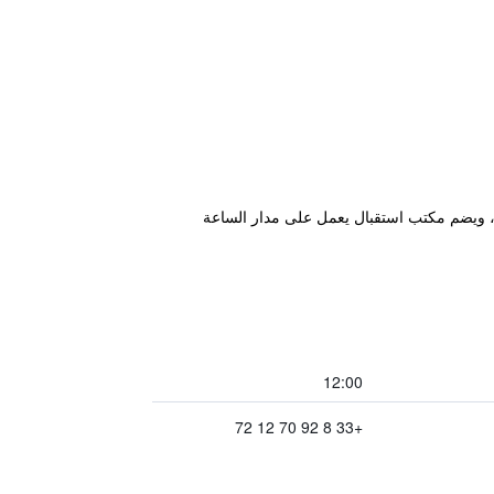
بالسيارة من منتزه ديزني لاند باريس، ويضم مكتب استقبال يعمل على مدار الساعة
12:00
+33 8 92 70 12 72