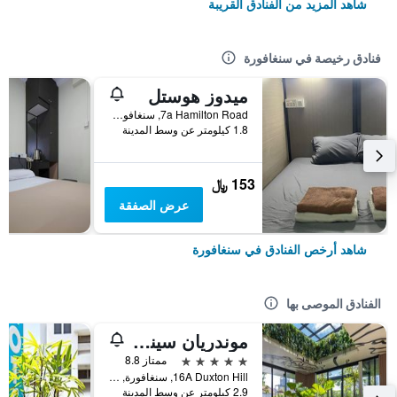
شاهد المزيد من الفنادق القريبة
فنادق رخيصة في سنغافورة
ميدوز هوستل
7a Hamilton Road, سنغافورة, سنغافورة
1.8 كيلومتر عن وسط المدينة
153 ﷼
عرض الصفقة
شاهد أرخص الفنادق في سنغافورة
الفنادق الموصى بها
موندريان سينجابور دوكستون
5 نجوم
ممتاز 8.8
16A Duxton Hill, سنغافورة, سنغافورة
2.9 كيلومتر عن وسط المدينة