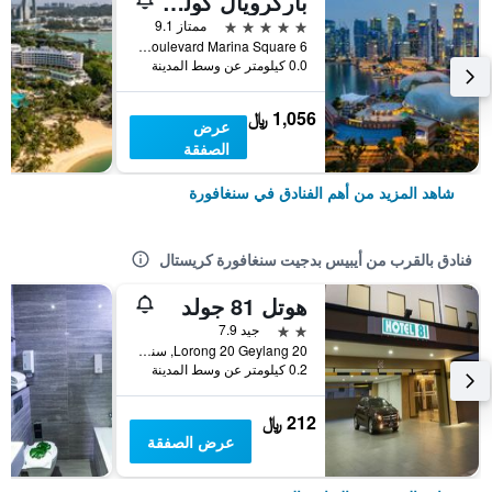
باركرويال كوليكشن مارينا باي، سنغافورة
5 نجوم
ممتاز 9.1
6 Raffles Boulevard Marina Square, سنغافورة, سنغافورة
0.0 كيلومتر عن وسط المدينة
1,056 ﷼
عرض
الصفقة
شاهد المزيد من أهم الفنادق في سنغافورة
فنادق بالقرب من أيبيس بدجيت سنغافورة كريستال
هوتل 81 جولد
2 نجمتين
جيد 7.9
20 Lorong 20 Geylang, سنغافورة, سنغافورة
0.2 كيلومتر عن وسط المدينة
212 ﷼
عرض الصفقة