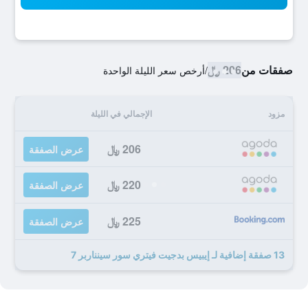
صفقات من
206 ﷼
/
أرخص سعر الليلة الواحدة
مزود
الإجمالي في الليلة
206 ﷼
عرض الصفقة
220 ﷼
عرض الصفقة
225 ﷼
عرض الصفقة
13 صفقة إضافية لـ إيبيس بدجيت فيتري سور سينناربر 7