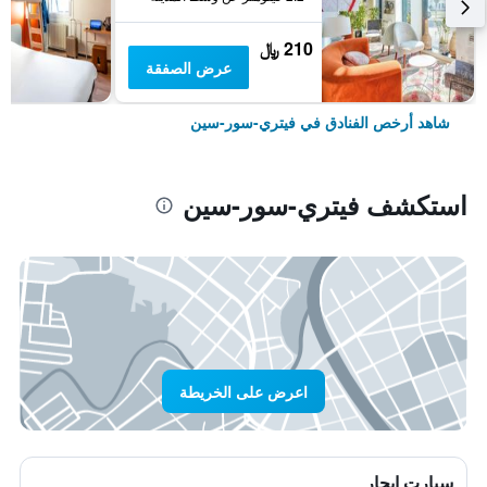
210 ﷼
عرض الصفقة
شاهد أرخص الفنادق في فيتري-سور-سين
استكشف فيتري-سور-سين
اعرض على الخريطة
سيارت ايجار