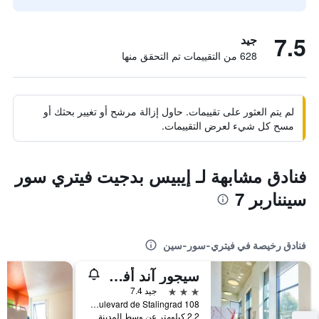
7.5
جيد
628 من التقييمات تم التحقق منها
لم يتم العثور على تقييمات. حاول إزالة مرشح أو تغيير بحثك أو
مسح كل شيء لعرض التقييمات.
فنادق مشابهة لـ إيبيس بدجيت فيتري سور
سينناربر 7
فنادق رخيصة في فيتري-سور-سين
سيجور آند أفيرز باريس-فيتري
3 نجوم
جيد 7.4
108 boulevard de Stalingrad, فيتري-سور-سين, إقليم فال دو مارن, فرنسا
2.2 كيلومتر عن وسط المدينة