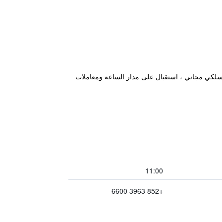
Cattle Depot Artist Villag. بالإضافة إلى توفر انترنت لاسلكي مجاني ، استقبال على مدار الساعة ومعاملات
11:00
+852 3963 6600