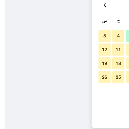
ج
س
5
4
12
11
19
18
26
25