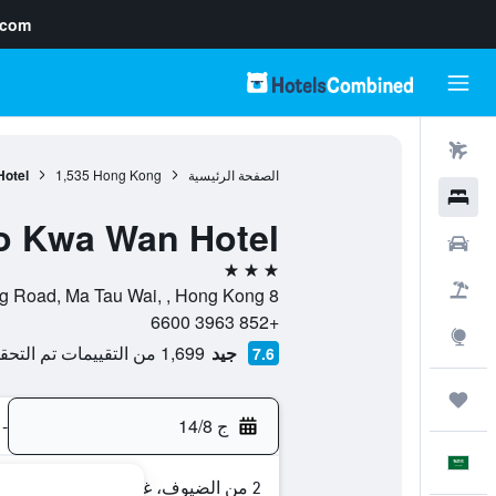
.com
رحلات طيران
الصفحة الرئيسية
Hong Kong
1,535
Hotel
فنادق
To Kwa Wan Hotel
سيارات
3 نجوم
حزم العروض
8 Ha Heung Road, Ma Tau Wai, , Hong Kong, هونغ كونغ
+852 3963 6600
استكشاف
جيد
1,699 من التقييمات تم التحقق منها
7.6
رحلات
ج 14/8
-
العَرَبِيَّة
2 من الضيوف، غرفة واحدة