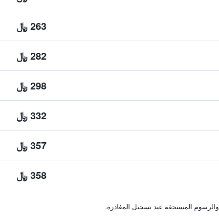
263 ﷼
282 ﷼
298 ﷼
332 ﷼
357 ﷼
358 ﷼
والرسوم المستحقة عند تسجيل المغادرة.