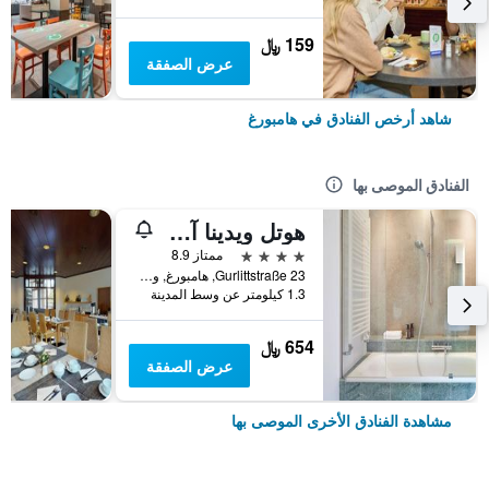
159 ﷼
عرض الصفقة
شاهد أرخص الفنادق في هامبورغ
الفنادق الموصى بها
هوتل ويدينا آن دير ألستر
4 نجوم
ممتاز 8.9
Gurlittstraße 23, هامبورغ, ولاية هامبورغ, ألمانيا
1.3 كيلومتر عن وسط المدينة
654 ﷼
عرض الصفقة
مشاهدة الفنادق الأخرى الموصى بها