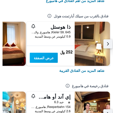
شاهد المزيد من أهم الفنادق في هامبورغ
فنادق بالقرب من سيلك أبارتمنت هوتل
ذا هوستل
Kieler Str. 645, هامبورغ, ولاية هامبورغ, ألمانيا
0.9 كيلومتر عن وسط المدينة
252 ﷼
عرض الصفقة
شاهد المزيد من الفنادق القريبة
فنادق رخيصة في هامبورغ
إي آند أو هامبورغ رييبرباهن
نجمة واحدة
جيد 6.3
Reeperbahn 154, هامبورغ, ولاية هامبورغ, ألمانيا
2.6 كيلومتر عن وسط المدينة