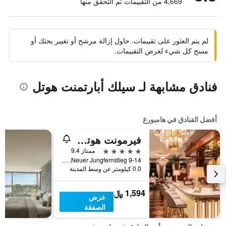
4,669 من التقييمات تم التحقق منها
لم يتم العثور على تقييمات. حاول إزالة مرشح أو تغيير بحثك أو
مسح كل شيء لعرض التقييمات.
فنادق مشابهة لـ سيلك أبارتمنت هوتل
أفضل الفنادق في هامبورغ
فيرمونت هوتل فيير جاهريسزتين هامبرج
5 نجوم
ممتاز 9.4
Neuer Jungfernstieg 9-14, هامبورغ, ولاية هامبورغ, ألمانيا
0.0 كيلومتر عن وسط المدينة
1,594 ﷼
عرض
الصفقة