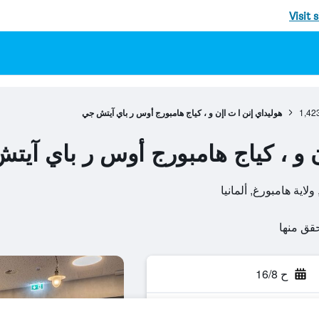
Visit 
1,42
هوليداي إنن ا ت اإن و ، كياج هامبورج أوس ر باي آيتش جي
ن و ، كياج هامبورج أوس ر باي آي
ح 16/8