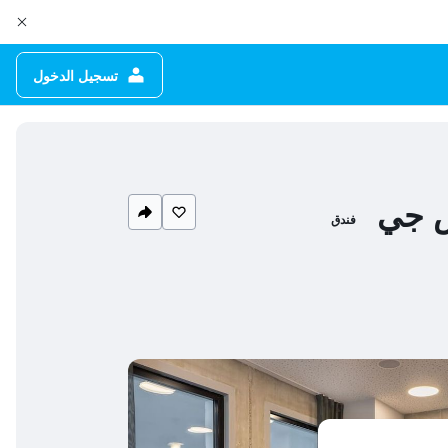
تسجيل الدخول
تش جي
فندق