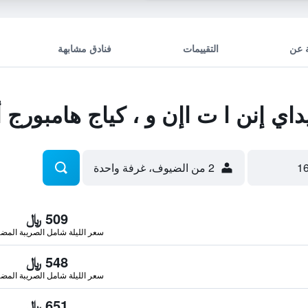
 عن
التقييمات
فنادق مشابهة
ي إنن ا ت اإن و ، كياج هامبورج
2 من الضيوف، غرفة واحدة
509 ﷼
سعر الليلة شامل الصريبة المضا
548 ﷼
سعر الليلة شامل الصريبة المضا
651 ﷼