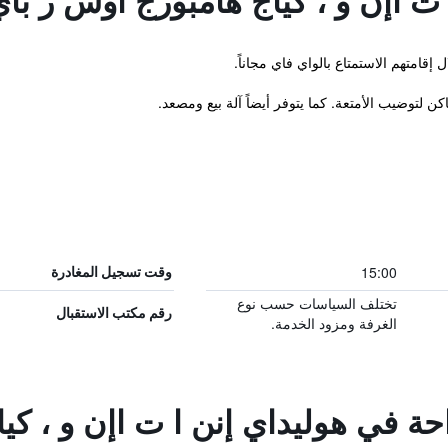
 ت اإن و ، كياج هامبورج أوس ر ب
ن لتوضيب الأمتعة. كما يتوفر أيضاً آلة بيع ومصعد.
15:00
وقت تسجيل المغادرة
تختلف السياسات حسب نوع
رقم مكتب الاستقبال
الغرفة ومزود الخدمة.
احة في هوليداي إنن ا ت اإن و ، ك