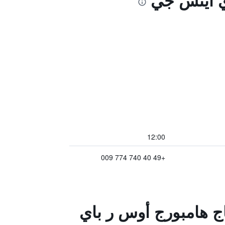
اي آيتش جي
12:00
+49 40 740 774 009
ياج هامبورج أوس ر باي