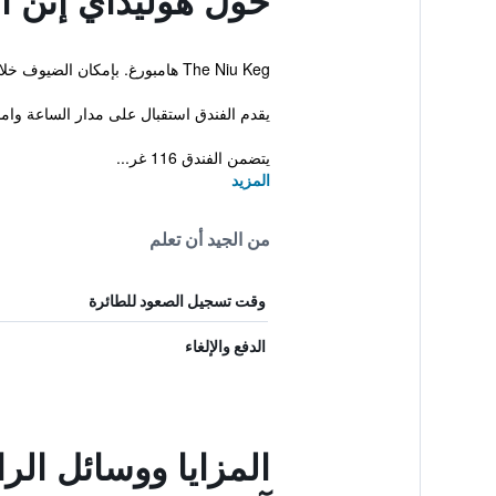
حول هوليداي إنن ا
The Niu Keg هامبورغ. بإمكان الضيوف خلال إقامتهم الاستمتاع بالواي فاي مجاناً.
يقدم الفندق استقبال على مدار الساعة واماك
يتضمن الفندق 116 غر...
المزيد
من الجيد أن تعلم
وقت تسجيل الصعود للطائرة
الدفع والإلغاء
المزايا ووسائل الر