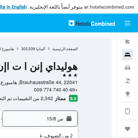
ar.hotelscombined.com
متوفر أيضاً باللغة الإنجليزية.
site in English
رحلات طيران
الصفحة الرئيسية
ألمانيا
303,539
هامبورغ
3
فنادق
هوليداي إنن ا ت اإ
سيارات
3 نجوم
حزم العروض
Brauhausstraße 44, 22041, هامبورغ, ولاية هامبورغ, ألمانيا
+49 40 740 774 009
استكشاف
ممتاز
2,342 من التقييمات تم التحقق منها
8.0
الحصول على المزيد على التطبيق
س 15/8
-
رحلات
2 من الضيوف، غرفة واحدة