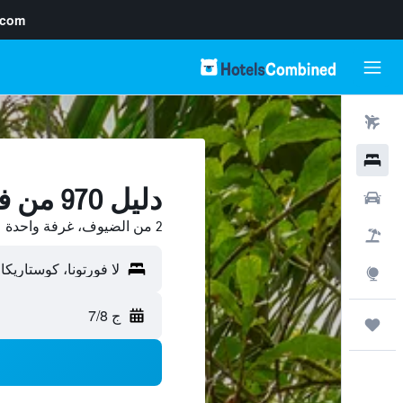
.com
رحلات طيران
فنادق
دليل 970 من فنادق لا فورتونا
سيارات
2 من الضيوف، غرفة واحدة
حزم العروض
استكشاف
ج 7/8
رحلات