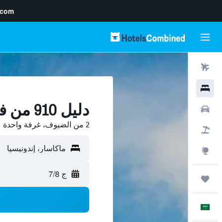
.com
رحلات طيران
فنادق
دليل 910 من فنادق ماكاسار
سيارات
2 من الضيوف، غرفة واحدة
حزم العروض
استكشاف
ج 7/8
رحلات
العَرَبِيَّة