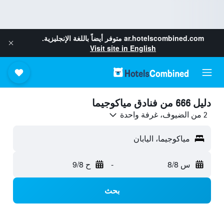
ar.hotelscombined.com
متوفر أيضاً باللغة الإنجليزية.
Visit site in English
دليل 666 من فنادق مياكوجيما
2 من الضيوف، غرفة واحدة
مياكوجيما، اليابان
س 8/8
-
ح 9/8
بحث