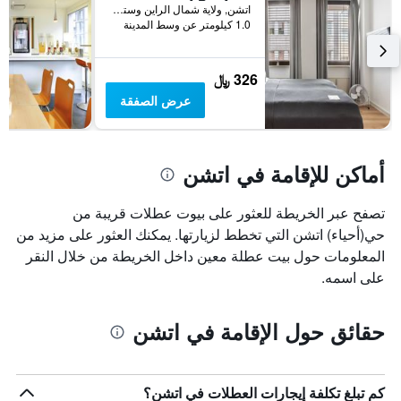
قبل
اتشن, ولاية شمال الراين وستفاليا, ألمانيا
الإقامة
1.0 كيلومتر عن وسط المدينة
يتضمن
المخطط
التالي
326 ﷼
1
عرض الصفقة
محور
Y
الذي
يعرض
أماكن للإقامة في اتشن
متوسط
سعر
غرفة
تصفح عبر الخريطة للعثور على بيوت عطلات قريبة من
حي(أحياء) اتشن التي تخطط لزيارتها. يمكنك العثور على مزيد من
المعلومات حول بيت عطلة معين داخل الخريطة من خلال النقر
على اسمه.
حقائق حول الإقامة في اتشن
كم تبلغ تكلفة إيجارات العطلات في اتشن؟