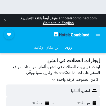
ar.hotelscombined.com
متوفر أيضاً باللغة الإنجليزية.
Visit site in English
رؤى
أين مكان الإقامة
إيجارات العطلات في اتشن
ابحث عن بيوت العطلات في اتشن، ألمانيا من مئات مواقع
السفر على HotelsCombined وقارن بينها ووفّر.
2 من الضيوف، غرفة واحدة
اتشن، ألمانيا
س 15/8
-
ح 16/8