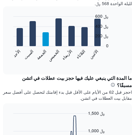
لليلة الواحدة 568 ﷼.
600 ﷼
Bar
Chart
400 ﷼
graphic.
chart
with
200 ﷼
7
bars.
0
الاثنين
الثلاثاء
الأربعاء
الخميس
الجمعة
السبت
الأحد
يعرض
المخطط
End
of
التالي
interactive
متوسط
chart
سعر
ما المدة التي ينبغي عليك فيها حجز بيت عطلات في اتشن
غرفة
مسبقًا؟
كل
احجز قبل 62 من الأيام على الأقل قبل بدء إقامتك لتحصل على أفضل سعر
يوم
مقابل بيت العطلات في اتشن.
في
الأسبوع
يتضمن
1,500 ﷼
المخطط
Line
Chart
1
graphic.
chart
محور
with
1,000 ﷼
X
90