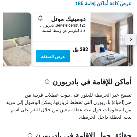
عرض كافة أماكن إقامة 185
الذي
يعرض
أيام
دومينيك موتل
الأسبوع.
Senefelderstr. 12c, بادربورن, ولاية شمال الراين وستفاليا, ألمانيا
يتضمن
2.8 كيلومتر عن وسط المدينة
المخطط
التالي
1
382 ﷼
محور
عرض الصفقة
Y
الذي
يعرض
متوسط
أماكن للإقامة في بادربورن
سعر
غرفة
تصفح عبر الخريطة للعثور على بيوت عطلات قريبة من
حي(أحياء) بادربورن التي تخطط لزيارتها. يمكن الوصول إلى مزيد
من المعلومات حول بيت عطلة معين من خلال النقر على اسم
بيت العطلة داخل الخريطة.
حقائق حول الإقامة في بادربورن