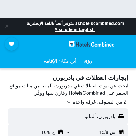
ar.hotelscombined.com
متوفر أيضاً باللغة الإنجليزية.
Visit site in English
رؤى
أين مكان الإقامة
إيجارات العطلات في بادربورن
ابحث عن بيوت العطلات في بادربورن، ألمانيا من مئات مواقع
السفر على HotelsCombined وقارن بينها ووفّر.
2 من الضيوف، غرفة واحدة
بادربورن، ألمانيا
س 15/8
-
ح 16/8