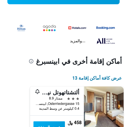
...والمزيد
أماكن إقامة أخرى في ابينسبرغ
عرض كافة أماكن إقامة 13
ألتشتاتهوتل نيتينجر
3 نجوم
ممتاز 8.9
Osterriedergasse 15, ابينسبرغ, بافاريا, ألمانيا
0.4 كيلومتر عن وسط المدينة
458 ﷼