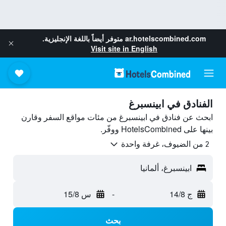
ar.hotelscombined.com
متوفر أيضاً باللغة الإنجليزية.
Visit site in English
الفنادق في ابينسبرغ
ابحث عن فنادق في ابينسبرغ من مئات مواقع السفر وقارن
بينها على HotelsCombined ووفّر.
2 من الضيوف، غرفة واحدة
ابينسبرغ، ألمانيا
ج 14/8
-
س 15/8
بحث