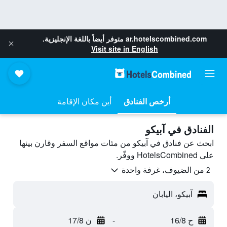
ar.hotelscombined.com
متوفر أيضاً باللغة الإنجليزية.
Visit site in English
أرخص الفنادق
أين مكان الإقامة
الفنادق في آبيكو
ابحث عن فنادق في آبيكو من مئات مواقع السفر وقارن بينها
على HotelsCombined ووفّر.
2 من الضيوف، غرفة واحدة
آبيكو، اليابان
ح 16/8
-
ن 17/8