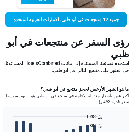
جميع 12 منتجعات في أبو ظبي, الامارات العربية المتحدة
رؤى السفر عن منتجعات في أبو
ظبي
استخدم نصائحنا المستندة إلى بيانات HotelsCombined لمساعدتك
في العثور على منتجع التالي في أبو ظبي.
ما هو الشهر الأرخص لحجز منتجع في أبو ظبي؟
أكثر شهر بأسعار معقولة للإقامة في منتجع في أبو ظبي هو يوليو، بمتوسط
سعر قدره 453 ﷼.
1,200 ﷼
Bar
Chart
800 ﷼
graphic.
chart