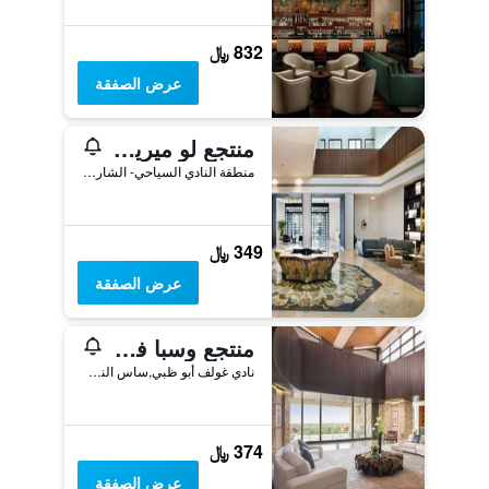
832 ﷼
عرض الصفقة
منتجع لو ميريديان أبو ظبي
منطقة النادي السياحي- الشارع العاشر, أبو ظبي, الامارات العربية المتحدة
349 ﷼
عرض الصفقة
منتجع وسبا فوغو أبوظبي للغولف
نادي غولف أبو ظبي,ساس النخل,أبو ظبي,الامارات العربية المتحدة, أبو ظبي, الامارات العربية المتحدة
374 ﷼
عرض الصفقة