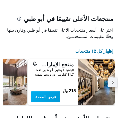
الإقامة
سعر
يتضمن
غرفة
المخطط
1
منتجعات الأعلى تقييمًا في أبو ظبي
محور
X
اعثر على أسعار منتجعات الأعلى تقييمًا في أبو ظبي وقارن بينها
الذي
يعرض
وفقًا لتقييمات المستخدمين.
عدد
الأيام
إظهار كل 12 منتجعات
قبل
الإقامة
يتضمن
منتجع الإمارات بارك
المخطط
الباهية, ابوظبي, أبو ظبي, الامارات العربية المتحدة
التالي
31.7 كيلومتر عن وسط المدينة
1
محور
Y
215 ﷼
الذي
يعرض
عرض الصفقة
متوسط
سعر
غرفة