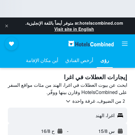
ar.hotelscombined.com
متوفر أيضاً باللغة الإنجليزية.
Visit site in English
رؤى
أرخص الفنادق
أين مكان الإقامة
إيجارات العطلات في اغرا
ابحث عن بيوت العطلات في اغرا، الهند من مئات مواقع السفر
على HotelsCombined وقارن بينها ووفّر.
2 من الضيوف، غرفة واحدة
اغرا، الهند
س 15/8
-
ح 16/8