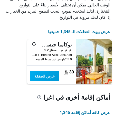
الذي
الوقت الحالي. يمكن أن تختلف الأسعار بناءً على التواريخ
يعرض
المُختارة، لذلك استخدم نموذج البحث لتصفح المزيد من الخيارات
أيام
إذا كان لديك مرونة في التواريخ.
الأسبوع.
يتضمن
المخطط
عرض بيوت العطلات الـ 1,345 جميعها
التالي
1
نوكامبا جيست هاوس
محور
Y
3 نجوم
ممتاز 9.2
الذي
Mig, P-27, Tajnagri Phase 1, Behind Axis Bank Atm ", اغرا, الهند
يعرض
3.9 كيلومتر عن وسط المدينة
متوسط
سعر
30 ﷼
غرفة
عرض الصفقة
أماكن إقامة أخرى في اغرا
عرض كافة أماكن إقامة 1,345