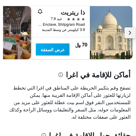
ذا ريتريت
4 نجوم
جيد 7.9
Taj Nagari Phase -1,Near Prateek Enclave, Shilpgram Road, اغرا, الهند
3.9 كيلومتر عن وسط المدينة
70 ﷼
عرض الصفقة
أماكن للإقامة في اغرا
تصفح وقم بتكبير الخريطة على المناطق في اغرا التي تخطط
لزيارتها للعثور على أماكن الإقامة القريبة منها. يمكن
للمستخدمين النقر فوق اسم بيت عطلة للعثور على مزيد من
المعلومات حوله، مثل السعر والتعليقات ووسائل الراحة وكذلك
العثور على صفقات مختلفة له.
حقائق حول الإقامة في اغرا