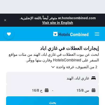
ar.hotelscombined.com
متوفر أيضاً باللغة الإنجليزية.
Visit site in English
إيجارات العطلات في غازي اباد
ابحث عن بيوت العطلات في غازي اباد، الهند من مئات مواقع
السفر على HotelsCombined وقارن بينها ووفّر.
2 من الضيوف، غرفة واحدة
غازي اباد، الهند
س 15/8
-
ح 16/8
بحث