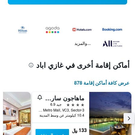
...والمزيد
أماكن إقامة أخرى في غازي اباد
عرض كافة أماكن إقامة 878
ماهاجون ساروفار بورتيكو سويتس جازياباد
4 نجوم
جيد 6.9
Mahagun Metro Mall, VC3, Sector-3, غازي اباد, الهند
10.4 كيلومتر عن وسط المدينة
133 ﷼