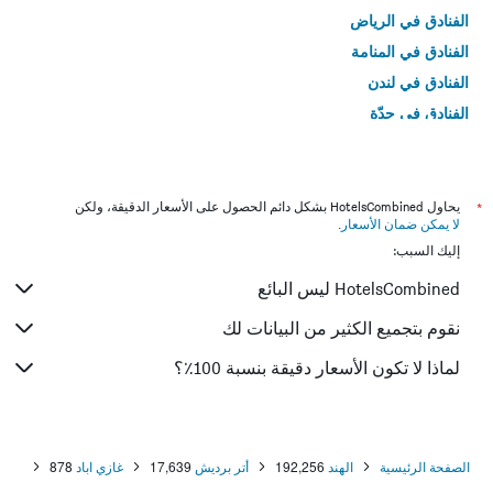
الفنادق في الرياض
الفنادق في المنامة
الفنادق في لندن
الفنادق في جدّة
الفنادق في القاهرة
*
يحاول HotelsCombined بشكل دائم الحصول على الأسعار الدقيقة، ولكن
لا يمكن ضمان الأسعار
.
إليك السبب:
HotelsCombined ليس البائع
نقوم بتجميع الكثير من البيانات لك
لماذا لا تكون الأسعار دقيقة بنسبة 100٪؟
الصفحة الرئيسية
الهند
192,256
أتر برديش
17,639
غازي اباد
878