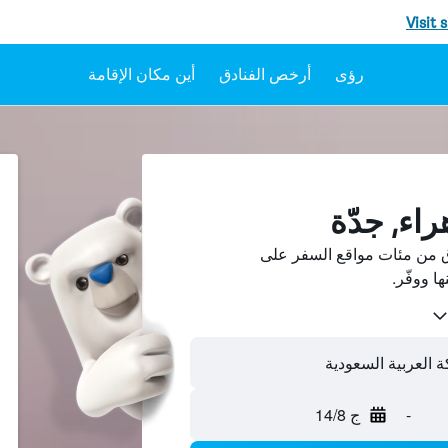
Visit 
رؤى
أرخص الفنادق
أين مكان الإقامة
راء, جدّة
دق من مئات مواقع السفر على
كة العربية السعودية
-
ج 14/8