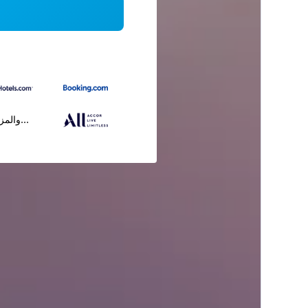
...والمز