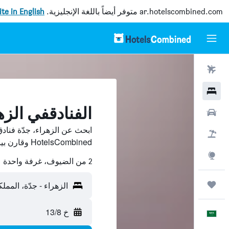
ar.hotelscombined.com
متوفر أيضاً باللغة الإنجليزية.
site in English
رحلات طيران
فنادق
الفنادقفي الزه
سيارات
ابحث عن الزهراء، جدّة فنا
حزم العروض
HotelsCombined وقارن بينها ووفّر.
استكشاف
2 من الضيوف، غرفة واحدة
رحلات
الزهراء - جدّة، الممل
خ 13/8
العَرَبِيَّة