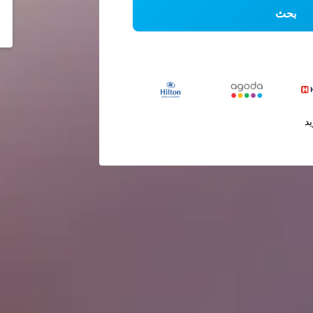
بحث
يد