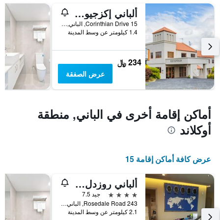
1
ألباني إكزجيوتيف موتور إن
محور
Y
15 Corinthian Drive, الباني, نيوزيلندا
الذي
1.4 كيلومتر عن وسط المدينة
يعرض
متوسط
سعر
234 ﷼
غرفة
عرض الصفقة
أماكن إقامة أخرى في الباني, منطقة
أوكلاند
عرض كافة أماكن إقامة 15
ألباني روزدل موتل
4 نجوم
جيد 7.5
243 Rosedale Road, الباني, نيوزيلندا
2.1 كيلومتر عن وسط المدينة