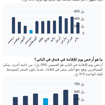
600 ﷼
Bar
Chart
400 ﷼
graphic.
chart
with
200 ﷼
12
bars.
0
فبراير
مايو
أغسطس
نوفمبر
يناير
أبريل
يوليو
أكتوبر
مارس
يونيو
سبتمبر
ديسمبر
يعرض
المخطط
End
of
التالي
interactive
متوسط
chart
سعر
ما هو أرخص يوم للإقامة في فندق في الباني؟
غرفة
أرخص يوم للإقامة في الباني هو الخميس (295 ﷼). من ناحية أخرى، يمكن
كل
للمسافرين توقع دفع أعلى سعر في الثلاثاء، عندما يكون السعر المتوسط
شهر
لليلة الواحدة 573 ﷼.
يتضمن
المخطط
750 ﷼
1
Bar
محور
Chart
500 ﷼
graphic.
chart
X
with
الذي
250 ﷼
7
يعرض
bars.