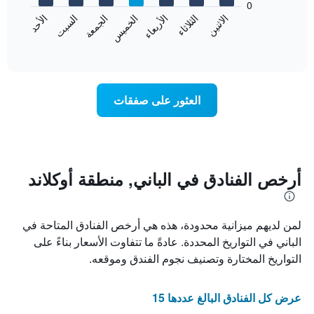
0
الشهور.
الاثنين
الثلاثاء
الأربعاء
الخميس
الجمعة
السبت
الأحد
يتضمن
يعرض
المخطط
المخطط
End
التالي
of
التالي
interactive
1
متوسط
chart
محور
سعر
Y
غرفة
العثور على صفقات
الذي
كل
يعرض
يوم
متوسط
في
سعر
الأسبوع
غرفة
يتضمن
المخطط
أرخص الفنادق في الباني, منطقة أوكلاند
1
محور
X
لمن لديهم ميزانية محدودة، هذه هي أرخص الفنادق المتاحة في
الذي
يعرض
الباني في التواريخ المحددة. عادةً ما تتفاوت الأسعار بناءً على
أيام
التواريخ المختارة وتصنيف نجوم الفندق وموقعه.
الأسبوع.
يتضمن
المخطط
عرض كل الفنادق البالغ عددها 15
التالي