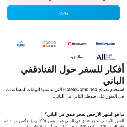
بحث
...والمزيد
أفكار للسفر حول الفنادقفي
الباني
استخدم نصائح HotelsCombined التي تدعمها البيانات لمساعدتك
في العثور على فندقك التالي في الباني.
ما هو الشهر الأرخص لحجز فندق في الباني؟
الشهر الأرخص لحجز فندق في الباني هو سبتمبر (100 ﷼). عكس من ذلك،
فإن الشهر الأكثر تكلفة للإقامة في الباني هو أبريل (480 ﷼).