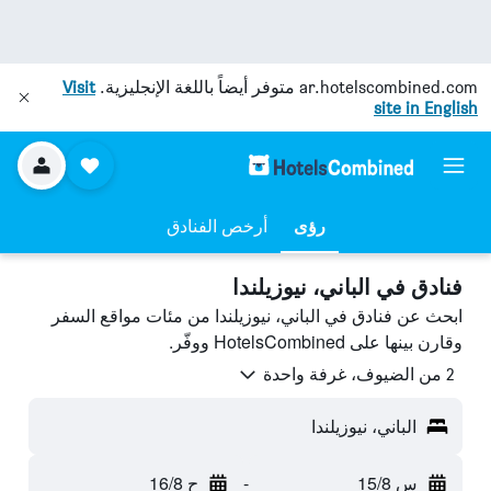
ar.hotelscombined.com
متوفر أيضاً باللغة الإنجليزية.
Visit
site in English
رؤى
أرخص الفنادق
فنادق في الباني، نيوزيلندا
ابحث عن فنادق في الباني، نيوزيلندا من مئات مواقع السفر
وقارن بينها على HotelsCombined ووفّر.
2 من الضيوف، غرفة واحدة
الباني، نيوزيلندا
س 15/8
-
ح 16/8