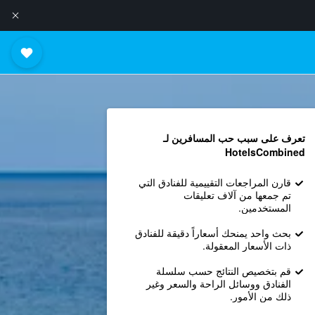
تعرف على سبب حب المسافرين لـ
HotelsCombined
قارن المراجعات التقييمية للفنادق التي
تم جمعها من آلاف تعليقات
المستخدمين.
بحث واحد يمنحك أسعاراً دقيقة للفنادق
ذات الأسعار المعقولة.
قم بتخصيص النتائج حسب سلسلة
الفنادق ووسائل الراحة والسعر وغير
ذلك من الأمور.