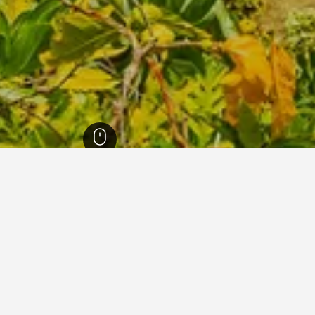
لوفي، نيوي
سعرًا في ألوفي التي وجدناها للتواريخ المحددة. إذا كان لديك مرونة في ا