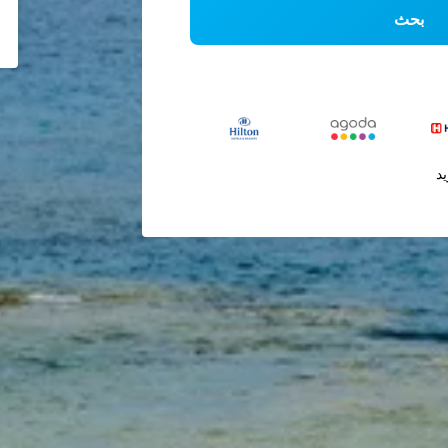
بحث
يد