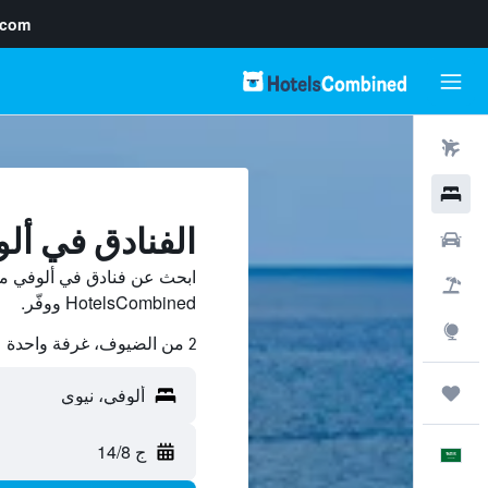
.com
رحلات طيران
فنادق
الفنادق في أل
سيارات
ابحث عن فنادق في ألوفي من
حزم العروض
HotelsCombined ووفّر.
استكشاف
2 من الضيوف، غرفة واحدة
رحلات
ج 14/8
العَرَبِيَّة