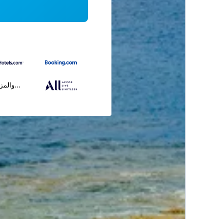
...والمز