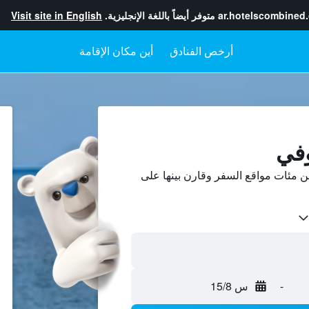
ar.hotelscombined
متوفر أيضاً باللغة الإنجليزية.
Visit site in English
أرخص الفنادق
أين مكان الإقامة
وفي
 مئات مواقع السفر وقارن بينها على
-
س 15/8