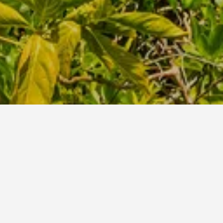
لتواريخ، قم بتغيير التواريخ المُختارة لمقارنة