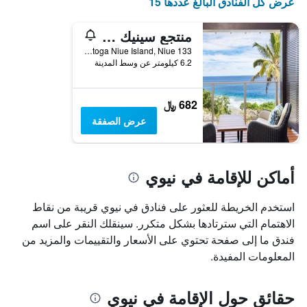
عرض كل الفنادق البالغ عددها 15
منتجع سينيك ماتافاي نيوي
133 Tapeu-Porritt Road, Tamakautoga Niue Island, Niue, ألوفي, نيوي
6.2 كيلومتر عن وسط المدينة
682 ﷼
عرض الصفقة
أماكن للإقامة في نيوي
استخدم الخريطة للعثور على فنادق في نيوي قريبة من نقاط
الاهتمام التي سترتادها بشكل متكرر. سينقلك النقر على اسم
فندق ما إلى صفحة تحتوي على الأسعار والتقييمات والمزيد من
المعلومات المفيدة.
حقائق حول الإقامة في نيوي