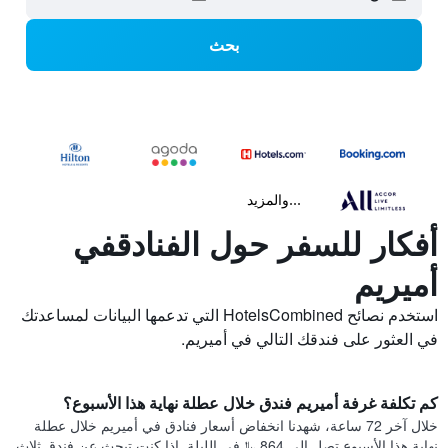
بحث
...والمزيد
أفكار للسفر حول الفنادقفي
أميريم
استخدم نصائح HotelsCombined التي تدعمها البيانات لمساعدتك
في العثور على فندقك التالي في أميريم.
كم تكلفة غرفة أميريم فندق خلال عطلة نهاية هذا الأسبوع؟
خلال آخر 72 ساعة، شهدنا انخفاض أسعار فنادق في أميريم خلال عطلة
نهاية هذا الأسبوع تصل إلى 864 ﷼في الليلة. إذا كنت تبحث عن فندق ثلاث