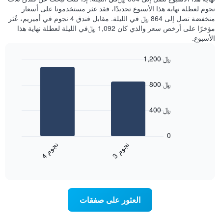
نجوم لعطلة نهاية هذا الأسبوع تحديدًا، فقد عثر مستخدمونا على أسعار
منخفضة تصل إلى 864 ﷼ في الليلة. مقابل فندق 4 نجوم في أميريم، عُثر
مؤخرًا على أرخص سعر والذي كان 1,092 ﷼في الليلة لعطلة نهاية هذا
الأسبوع.
1,200 ﷼
Bar
Chart
graphic.
chart
800 ﷼
with
2
bars.
400 ﷼
يعرض
المخطط
0
التالي
ن
م
ن
م
متوسط
3
ج
و
4
ج
و
End
سعر
of
الغرفة
interactive
خلال
chart
عطلة
نهاية
العثور على صفقات
هذا
الأسبوع