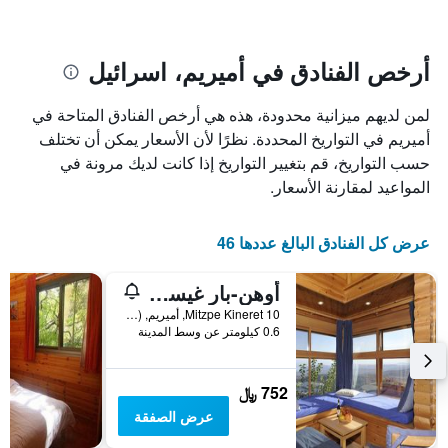
الذي
عُثر
عليه
خلال
أرخص الفنادق في أميريم، اسرائيل
آخر
3
لمن لديهم ميزانية محدودة، هذه هي أرخص الفنادق المتاحة في
أيام
أميريم في التواريخ المحددة. نظرًا لأن الأسعار يمكن أن تختلف
مع
التصنيف
حسب التواريخ، قم بتغيير التواريخ إذا كانت لديك مرونة في
حسب
المواعيد لمقارنة الأسعار.
النجوم
يتضمن
المخطط
عرض كل الفنادق البالغ عددها 46
1
محور
أوهن-بار غيستهاوس
X
الذي
Mitzpe Kineret 10, أميريم, Haûafon (Northern), اسرائيل
يعرض
0.6 كيلومتر عن وسط المدينة
فئات
الفنادق
بالنجوم.
752 ﷼
يتضمن
عرض الصفقة
المخطط
1