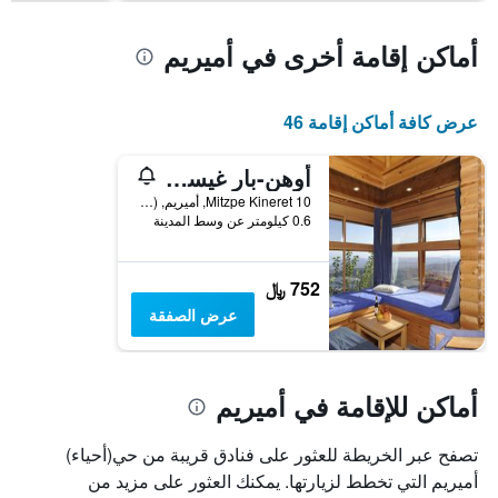
محور
Y
أماكن إقامة أخرى في أميريم
الذي
يعرض
متوسط
عرض كافة أماكن إقامة 46
سعر
غرفة
في
أوهن-بار غيستهاوس
عطلة
Mitzpe Kineret 10, أميريم, Haûafon (Northern), اسرائيل
نهاية
0.6 كيلومتر عن وسط المدينة
هذا
الأسبوع
خلال
752 ﷼
آخر
3
عرض الصفقة
أيام
أماكن للإقامة في أميريم
تصفح عبر الخريطة للعثور على فنادق قريبة من حي(أحياء)
أميريم التي تخطط لزيارتها. يمكنك العثور على مزيد من