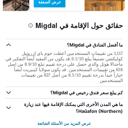
عرض الصفقة
حقائق حول الإقامة في Migdal
ما أفضل الفنادق في Migdal؟
1,117 من تقييمات المستخدمين أعطت جوم باي إزروتيل
كوليكشن تصنيفاً يبلغ 9.1/10.قد يكون من المفيد أيضاً التفكير في
ماجدالا هوتل والذي حصل على درجة تقييم تبلغ 8.9/10 من اصل
656 من تقييمات المستخدمين. قد يكون سولايا كينيريت أيضاً
خياراً جيداً بدرجة تقييم 8.5/10 من أصل 827 من تقييمات
المستخدمين
كم يبلغ سعر فندق رخيص في Migdal؟
ما هي المدن الأخرى التي يمكنك الإقامة فيها عند زيارة
Haûafon (Northern)؟
عرض المزيد من الأسئلة الشائعة