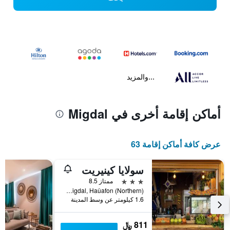
...والمزيد
أماكن إقامة أخرى في Migdal
عرض كافة أماكن إقامة 63
سولايا كينيريت
3 نجوم
ممتاز 8.5
Rgj8GM Migdal, Migdal, Haûafon (Northern), اسرائيل
1.6 كيلومتر عن وسط المدينة
811 ﷼