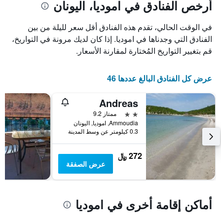
أيام
أرخص الفنادق في اموديا، اليونان
مع
التصنيف
في الوقت الحالي، تقدم هذه الفنادق أقل سعر لليلة من بين
حسب
الفنادق التي وجدناها في اموديا. إذا كان لديك مرونة في التواريخ،
النجوم
يتضمن
قم بتغيير التواريخ المُختارة لمقارنة الأسعار.
المخطط
1
محور
عرض كل الفنادق البالغ عددها 46
X
التي
Andreas
تعرض
2 نجمتين
ممتاز 9.2
فئات
Ammoudia, اموديا, اليونان
الفنادق
0.3 كيلومتر عن وسط المدينة
بالنجوم.
يتضمن
المخطط
272 ﷼
1
عرض الصفقة
محور
Y
الذي
يعرض
أماكن إقامة أخرى في اموديا
متوسط
سعر