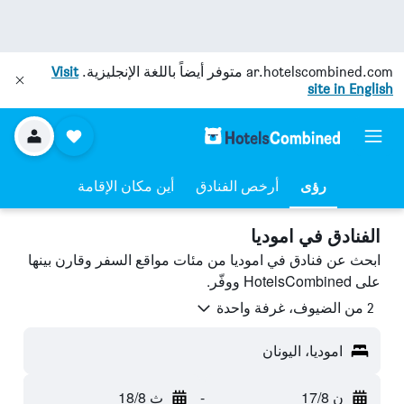
ar.hotelscombined.com
متوفر أيضاً باللغة الإنجليزية.
Visit
site in English
رؤى
أرخص الفنادق
أين مكان الإقامة
الفنادق في اموديا
ابحث عن فنادق في اموديا من مئات مواقع السفر وقارن بينها
على HotelsCombined ووفّر.
2 من الضيوف، غرفة واحدة
اموديا، اليونان
ن 17/8
-
ث 18/8