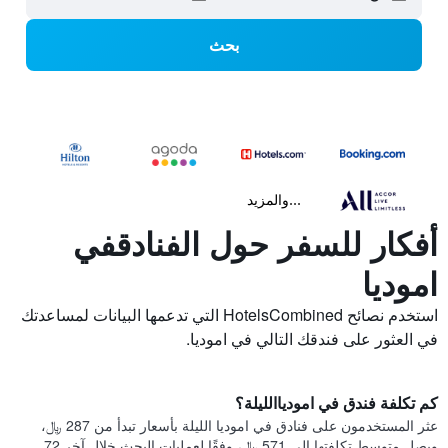
بحث
...والمزيد
أفكار للسفر حول الفنادقفي
اموديا
استخدم نصائح HotelsCombined التي تدعمها البيانات لمساعدتك
في العثور على فندقك التالي في اموديا.
كم تكلفة فندق في امودياالليلة؟
عثر المستخدمون على فنادق في اموديا الليلة بأسعار تبدأ من 287 ﷼،
ويصل متوسط تكلفتها إلى 571 ﷼، وفقًا لعمليات البحث خلال آخر 72