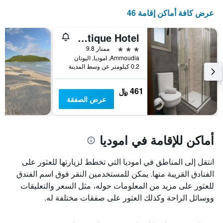
الغرفة
عرض كافة أماكن إقامة 46
هذه
الليلة
الذي
Aktaia Boutique Hotel
عُثر
3 نجوم
ممتاز 9.8
عليه
Ammoudia, اموديا, اليونان
خلال
0.2 كيلومتر عن وسط المدينة
آخر
3
461 ﷼
أيام
عرض الصفقة
أماكن للإقامة في اموديا
انتقل إلى المناطق في اموديا التي تخطط لزيارتها للعثور على
الفنادق القريبة منها. يمكن للمستخدمين النقر فوق اسم الفندق
للعثور على مزيد من المعلومات حوله، مثل السعر والتعليقات
ووسائل الراحة وكذلك العثور على صفقات مختلفة له.