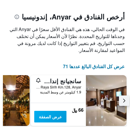
يتضمن
بالنجوم.
يتضمن
المخطط
1
المخطط
أرخص الفنادق في Anyar، إندونيسيا
1
محور
X
محور
في الوقت الحالي، هذه هي الفنادق الأقل سعرًا في Anyar التي
Y
الذي
الذي
يعرض
وجدناها للتواريخ المحددة. نظرًا لأن الأسعار يمكن أن تختلف
عدد
يعرض
حسب التواريخ، قم بتغيير التواريخ إذا كانت لديك مرونة في
الأيام
متوسط
المواعيد لمقارنة الأسعار.
قبل
سعر
غرفة
الإقامة
في
يتضمن
عرض كل الفنادق البالغ عددها 71
عطلة
المخطط
نهاية
التالي
سانجيانج إندا سبا ريزورت
1
هذا
محور
الأسبوع
Jl. Raya Sirih Km.128, Anyar, إندونيسيا
Y
خلال
1.9 كيلومتر عن وسط المدينة
آخر
الذي
3
يعرض
أيام
متوسط
66 ﷼
سعر
عرض الصفقة
غرفة