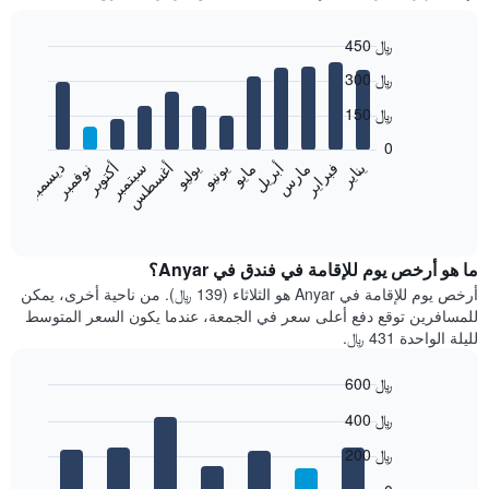
450 ﷼
Bar
Chart
300 ﷼
graphic.
chart
with
150 ﷼
12
bars.
0
فبراير
مايو
أغسطس
نوفمبر
يناير
أبريل
يوليو
أكتوبر
مارس
يونيو
سبتمبر
ديسمبر
يعرض
المخطط
End
of
التالي
interactive
متوسط
chart
سعر
ما هو أرخص يوم للإقامة في فندق في Anyar؟
غرفة
أرخص يوم للإقامة في Anyar هو الثلاثاء (139 ﷼). من ناحية أخرى، يمكن
كل
للمسافرين توقع دفع أعلى سعر في الجمعة، عندما يكون السعر المتوسط
شهر
لليلة الواحدة 431 ﷼.
يتضمن
المخطط
600 ﷼
1
Bar
محور
Chart
400 ﷼
graphic.
chart
X
with
الذي
200 ﷼
7
يعرض
bars.