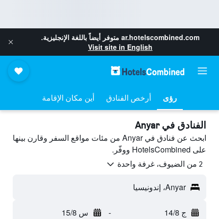
ar.hotelscombined.com
متوفر أيضاً باللغة الإنجليزية.
Visit site in English
رؤى
أرخص الفنادق
أين مكان الإقامة
الفنادق في Anyar
ابحث عن فنادق في Anyar من مئات مواقع السفر وقارن بينها
على HotelsCombined ووفّر.
2 من الضيوف، غرفة واحدة
Anyar، إندونيسيا
ج 14/8
-
س 15/8