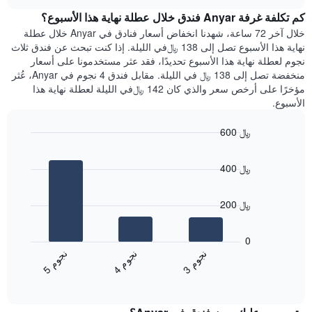
هذه
chart
محور
كم تكلفة غرفة Anyar فندق خلال عطلة نهاية هذا الأسبوع؟
الليلة
Y
الذي
خلال آخر 72 ساعة، شهدنا انخفاض أسعار فنادق في Anyar خلال عطلة
الذي
عُثر
نهاية هذا الأسبوع تصل إلى 138 ﷼في الليلة. إذا كنت تبحث عن فندق ثلاث
يعرض
عليه
نجوم لعطلة نهاية هذا الأسبوع تحديدًا، فقد عثر مستخدمونا على أسعار
متوسط
خلال
منخفضة تصل إلى 138 ﷼ في الليلة. مقابل فندق 4 نجوم في Anyar، عُثر
سعر
آخر
مؤخرًا على أرخص سعر والذي كان 142 ﷼في الليلة لعطلة نهاية هذا
غرفة
3
الأسبوع.
أيام
مع
600 ﷼
التصنيف
Bar
حسب
Chart
graphic.
chart
النجوم
400 ﷼
with
يتضمن
3
المخطط
bars.
1
200 ﷼
محور
يعرض
X
المخطط
0
التي
التالي
ن
م
ن
م
ن
م
تعرض
متوسط
4
ج
و
3
ج
و
5
ج
و
فئات
End
سعر
of
الفنادق
الغرفة
interactive
بالنجوم.
خلال
chart
يتضمن