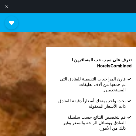
تعرف على سبب حب المسافرين لـ
HotelsCombined
قارن المراجعات التقييمية للفنادق التي
تم جمعها من آلاف تعليقات
المستخدمين.
بحث واحد يمنحك أسعاراً دقيقة للفنادق
ذات الأسعار المعقولة.
قم بتخصيص النتائج حسب سلسلة
الفنادق ووسائل الراحة والسعر وغير
ذلك من الأمور.