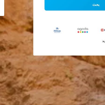
بحث
يد