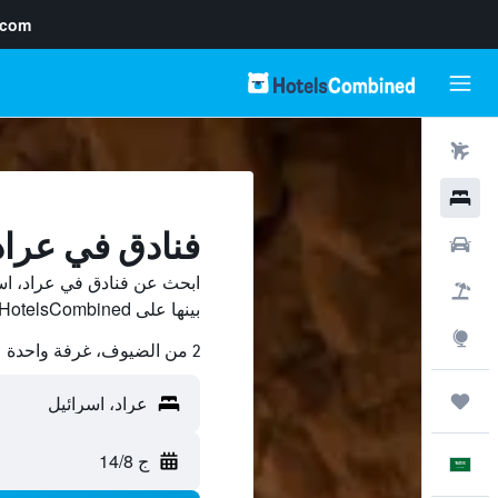
.com
رحلات طيران
فنادق
فنادق في عراد
سيارات
ابحث عن فنادق في عراد، اس
حزم العروض
بينها على HotelsCombined ووفّر.
استكشاف
2 من الضيوف، غرفة واحدة
رحلات
ج 14/8
العَرَبِيَّة