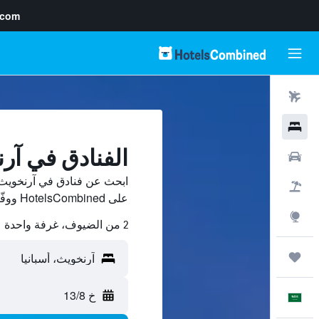
.com
رحلات طيران
فنادق
الفنادق في آر
سيارات
ابحث عن فنادق في آرنخويث 
حزم العروض
على HotelsCombined ووفّر.
استكشاف
2 من الضيوف، غرفة واحدة
رحلات
خ 13/8
العَرَبِيَّة