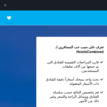
تعرف على سبب حب المسافرين لـ
HotelsCombined
قارن المراجعات التقييمية للفنادق التي
تم جمعها من آلاف تعليقات
المستخدمين.
بحث واحد يمنحك أسعاراً دقيقة للفنادق
ذات الأسعار المعقولة.
قم بتخصيص النتائج حسب سلسلة
الفنادق ووسائل الراحة والسعر وغير
ذلك من الأمور.