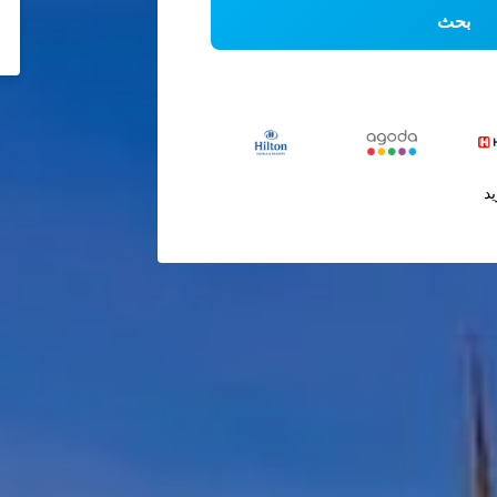
بحث
يد