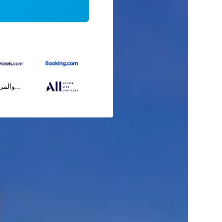
...والمز