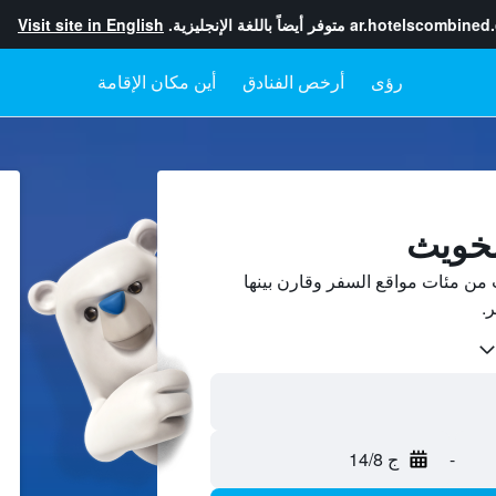
ar.hotelscombined
متوفر أيضاً باللغة الإنجليزية.
Visit site in English
رؤى
أرخص الفنادق
أين مكان الإقامة
نخويث
من مئات مواقع السفر وقارن بينها
-
ج 14/8