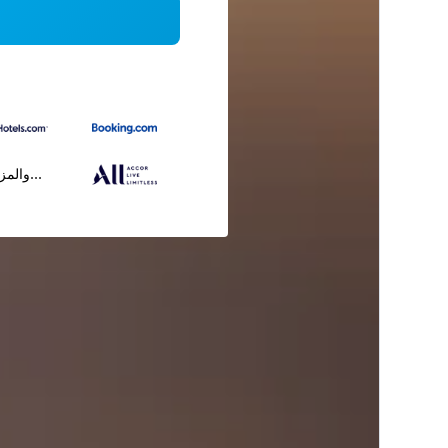
...والمز