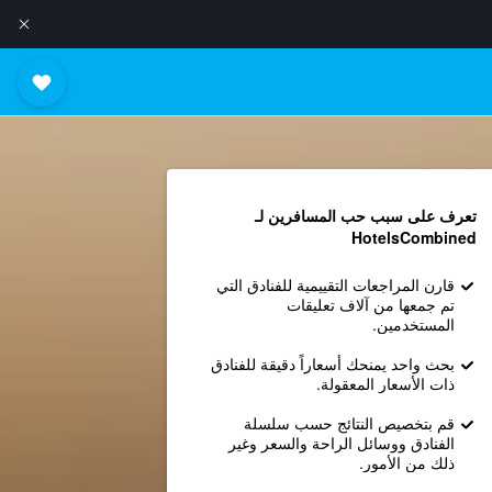
تعرف على سبب حب المسافرين لـ
HotelsCombined
قارن المراجعات التقييمية للفنادق التي
تم جمعها من آلاف تعليقات
المستخدمين.
بحث واحد يمنحك أسعاراً دقيقة للفنادق
ذات الأسعار المعقولة.
قم بتخصيص النتائج حسب سلسلة
الفنادق ووسائل الراحة والسعر وغير
ذلك من الأمور.