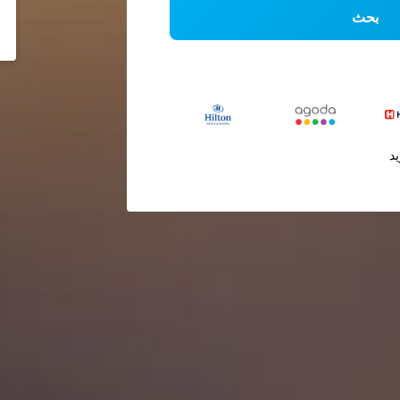
بحث
يد