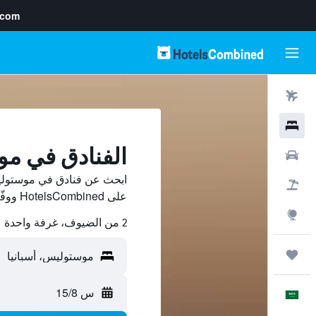
.com
رحلات طيران
فنادق
الفنادق في م
سيارات
ابحث عن فنادق في موستولي
حزم العروض
على HotelsCombined ووفّر.
استكشاف
2 من الضيوف، غرفة واحدة
رحلات
س 15/8
العَرَبِيَّة