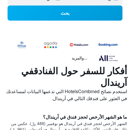
بحث
...والمزيد
أفكار للسفر حول الفنادقفي
آريندال
استخدم نصائح HotelsCombined التي تدعمها البيانات لمساعدتك
في العثور على فندقك التالي في آريندال.
ما هو الشهر الأرخص لحجز فندق في آريندال؟
الشهر الأرخص لحجز فندق في آريندال هو نوفمبر (488 ﷼). عكس من
ذلك، فإن الشهر الأكثر تكلفة للإقامة في آريندال هو أغسطس (961 ﷼).