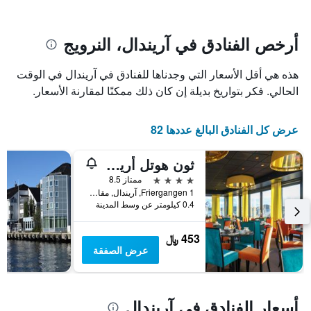
يتضمن
بالنجوم.
يتضمن
المخطط
1
المخطط
أرخص الفنادق في آريندال، النرويج
1
محور
X
محور
هذه هي أقل الأسعار التي وجدناها للفنادق في آريندال في الوقت
Y
الذي
الذي
يعرض
الحالي. فكر بتواريخ بديلة إن كان ذلك ممكنًا لمقارنة الأسعار.
عدد
يعرض
الأيام
متوسط
عرض كل الفنادق البالغ عددها 82
قبل
سعر
غرفة
الإقامة
في
يتضمن
ثون هوتل أريندال
عطلة
المخطط
4 نجوم
ممتاز 8.5
نهاية
التالي
Friergangen 1, آريندال, مقاطعة أوست أغدر, النرويج
1
هذا
0.4 كيلومتر عن وسط المدينة
محور
الأسبوع
Y
خلال
آخر
الذي
453 ﷼
3
يعرض
عرض الصفقة
أيام
متوسط
سعر
غرفة
أسعار الفنادق في آريندال