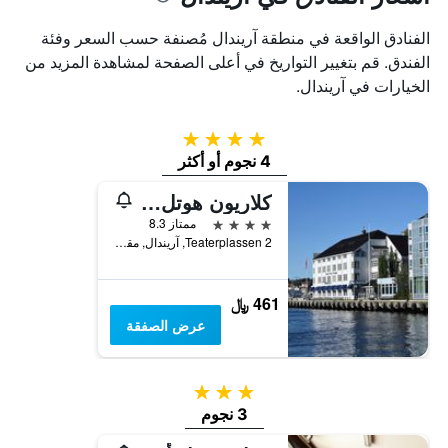
الفنادق الواقعة في منطقة آريندال مُصنفة حسب السعر وفئة
الفندق. قم بتغيير التواريخ في أعلى الصفحة لمشاهدة المزيد من
الخيارات في آريندال.
4 نجوم
4 نجوم أو أكثر
كلاريون هوتل تايهولمين اريندال
4 نجوم
ممتاز 8.3
Teaterplassen 2, آريندال, مقاطعة أوست أغدر, النرويج
461 ﷼
عرض الصفقة
3 نجوم
3 نجوم