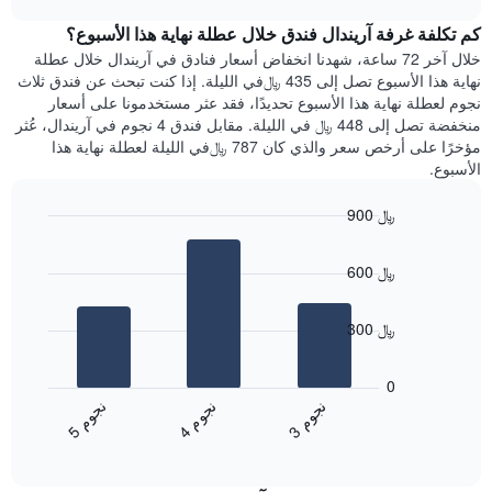
1
هذه
chart
محور
كم تكلفة غرفة آريندال فندق خلال عطلة نهاية هذا الأسبوع؟
الليلة
Y
الذي
خلال آخر 72 ساعة، شهدنا انخفاض أسعار فنادق في آريندال خلال عطلة
الذي
عُثر
نهاية هذا الأسبوع تصل إلى 435 ﷼في الليلة. إذا كنت تبحث عن فندق ثلاث
يعرض
عليه
نجوم لعطلة نهاية هذا الأسبوع تحديدًا، فقد عثر مستخدمونا على أسعار
متوسط
خلال
منخفضة تصل إلى 448 ﷼ في الليلة. مقابل فندق 4 نجوم في آريندال، عُثر
سعر
آخر
مؤخرًا على أرخص سعر والذي كان 787 ﷼في الليلة لعطلة نهاية هذا
غرفة
3
الأسبوع.
أيام
مع
900 ﷼
التصنيف
Bar
حسب
Chart
graphic.
chart
النجوم
600 ﷼
with
يتضمن
3
المخطط
bars.
1
300 ﷼
محور
يعرض
X
المخطط
0
التي
التالي
ن
م
ن
م
ن
م
تعرض
متوسط
4
ج
و
3
ج
و
5
ج
و
فئات
End
سعر
of
الفنادق
الغرفة
interactive
بالنجوم.
خلال
chart