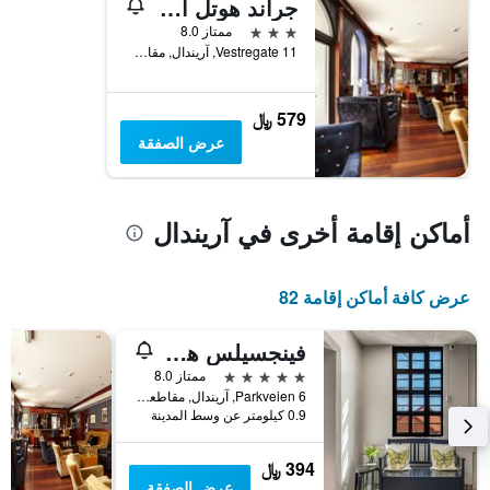
جراند هوتل أريندال - يونيك هوتلر
3 نجوم
ممتاز 8.0
Vestregate 11, آريندال, مقاطعة أوست أغدر, النرويج
579 ﷼
عرض الصفقة
أماكن إقامة أخرى في آريندال
عرض كافة أماكن إقامة 82
فينجسيلس هوتليت
5 نجوم
ممتاز 8.0
6 Parkveien, آريندال, مقاطعة أوست أغدر, النرويج
0.9 كيلومتر عن وسط المدينة
394 ﷼
عرض الصفقة