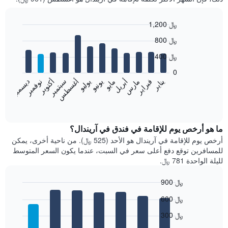
1,200 ﷼
Bar
Chart
800 ﷼
graphic.
chart
with
400 ﷼
12
bars.
0
فبراير
مايو
أغسطس
نوفمبر
يناير
أبريل
يوليو
أكتوبر
مارس
يونيو
سبتمبر
ديسمبر
يعرض
المخطط
End
of
التالي
interactive
متوسط
chart
سعر
ما هو أرخص يوم للإقامة في فندق في آريندال؟
غرفة
أرخص يوم للإقامة في آريندال هو الأحد (525 ﷼). من ناحية أخرى، يمكن
كل
للمسافرين توقع دفع أعلى سعر في السبت، عندما يكون السعر المتوسط
شهر
لليلة الواحدة 781 ﷼.
يتضمن
المخطط
900 ﷼
1
Bar
محور
Chart
600 ﷼
graphic.
chart
X
with
الذي
300 ﷼
7
يعرض
bars.