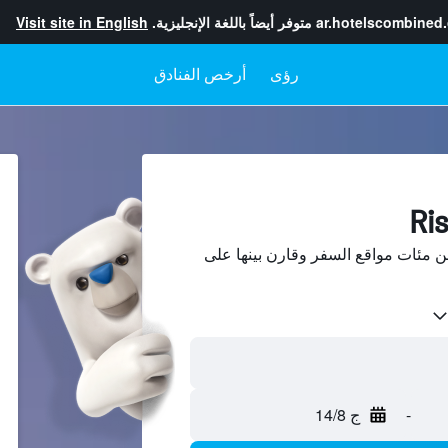
ar.hotelscombined
متوفر أيضاً باللغة الإنجليزية.
Visit site in English
رؤى
أرخص الفنادق
ث عن فنادق في Risør من مئات مواقع السفر وقارن بينها على
-
ج 14/8