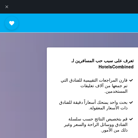
تعرف على سبب حب المسافرين لـ
HotelsCombined
قارن المراجعات التقييمية للفنادق التي
تم جمعها من آلاف تعليقات
المستخدمين.
بحث واحد يمنحك أسعاراً دقيقة للفنادق
ذات الأسعار المعقولة.
قم بتخصيص النتائج حسب سلسلة
الفنادق ووسائل الراحة والسعر وغير
ذلك من الأمور.