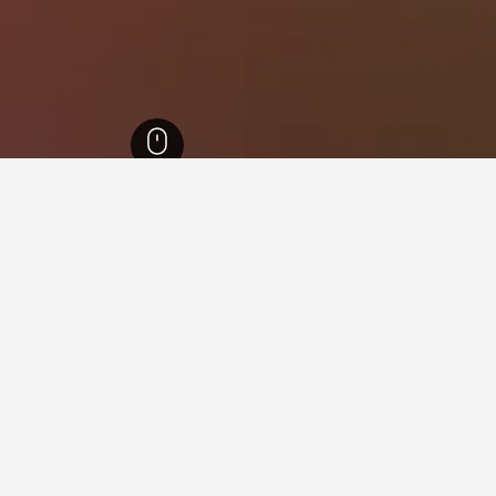
ب النرويج
3,614
Risør
57
دقفي Risør
ما هو أرخص يوم للإقامة في فندق في Risør؟
أرخص يوم للإقامة في Risør هو الأربعاء (360 ﷼). من ناحية أخر
توقع دفع أعلى سعر في الثلاثاء، عندما يكون السعر المتوسط لليلة الواحدة 923 ﷼.