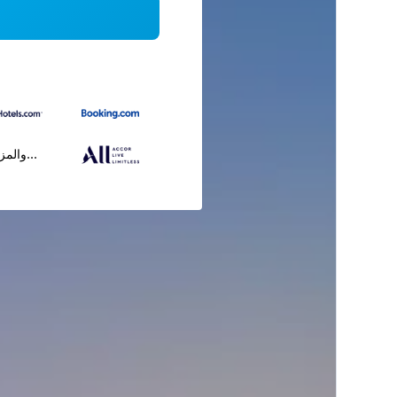
...والمز