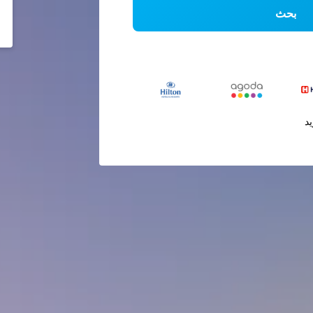
بحث
يد