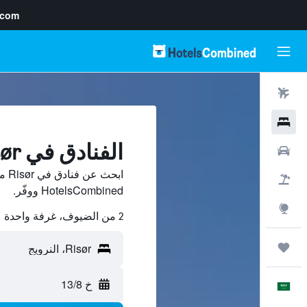
.com
رحلات طيران
فنادق
الفنادق في Risør
سيارات
ابح
حزم العروض
HotelsCombined ووفّر.
استكشاف
2 من الضيوف، غرفة واحدة
رحلات
خ 13/8
العَرَبِيَّة