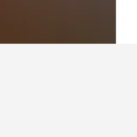
الصفحة الرئيسية
النرويج
19,225
منطقة جنو
أفكار للسفر حول الفنا
استخدم نصائح HotelsCombined التي تدعمها البيانات لمساعدتك في العثور على فندقك التالي في Risør.