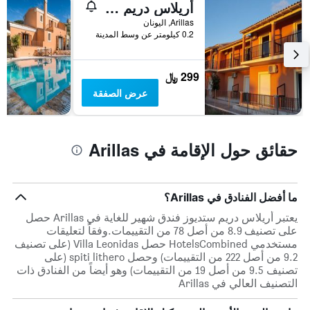
أيام
أريلاس دريم ستديوز
الأسبوع.
Arillas, اليونان
يتضمن
0.2 كيلومتر عن وسط المدينة
المخطط
التالي
1
299 ﷼
محور
عرض الصفقة
Y
الذي
يعرض
متوسط
حقائق حول الإقامة في Arillas
سعر
غرفة
ما أفضل الفنادق في Arillas؟
يعتبر أريلاس دريم ستديوز فندق شهير للغاية في Arillas حصل
على تصنيف 8.9 من أصل 78 من التقييمات.وفقاً لتعليقات
مستخدمي HotelsCombined حصل Villa Leonidas (على تصنيف
9.2 من أصل 222 من التقييمات) وحصل spiti lithero (على
تصنيف 9.5 من أصل 19 من التقييمات) وهو أيضاً من الفنادق ذات
التصنيف العالي في Arillas