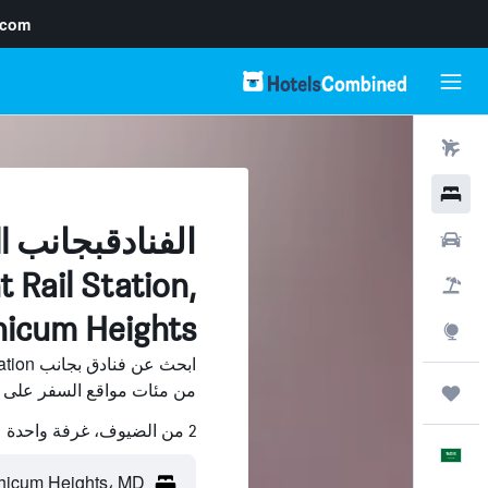
.com
رحلات طيران
فنادق
ال
سيارات
t Rail Station,
حزم العروض
hicum Heights
استكشاف
ابحث عن
من مئات مواقع السفر على HotelsCombined وقارن بينها ووفّر.
رحلات
2 من الضيوف، غرفة واحدة
العَرَبِيَّة