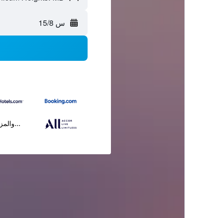
س 15/8
...والمز