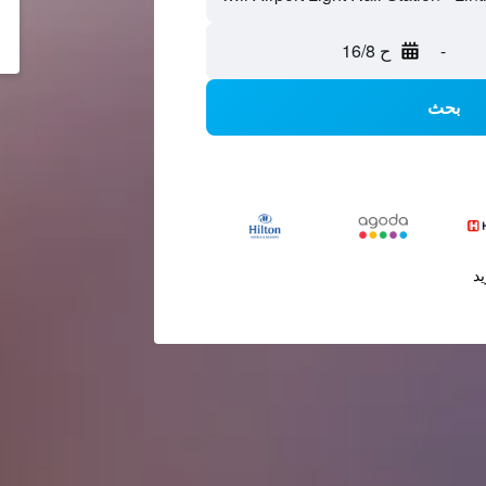
-
ح 16/8
بحث
يد