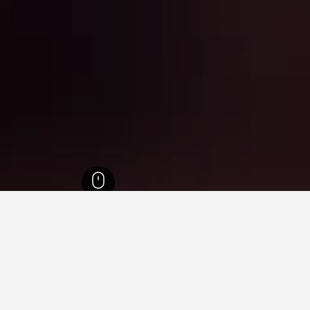
1,006,
ميريلاند
11,990
BWI Marshall Airport Light Rail Station