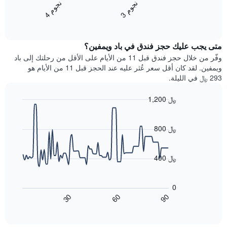
1
ن
م
ن
م
متوسط
محور
3
ج
و
4
ج
و
End
سعر
Y
of
الغرفة
interactive
الذي
خلال
chart
يعرض
متى يجب عليك حجز فندق في باد ويمفين؟
عطلة
متوسط
نهاية
وفّر من خلال حجز فندق قبل 11 من الأيام على الأقل من رحلتك إلى باد
سعر
هذا
ويمفين. لقد كان أقل سعر عُثر عليه عند الحجز قبل 11 من الأيام هو
غرفة
الأسبوع
293 ﷼ في الليلة.
الذي
عُثر
1,200 ﷼
عليه
Line
Chart
خلال
graphic.
chart
آخر
with
800 ﷼
3
90
أيام
data
points.
مع
400 ﷼
التصنيف
حسب
يعرض
النجوم
المخطط
0
التالي
يتضمن
60
90
30
كيفية
المخطط
End
of
1
تغير
interactive
سعر
محور
chart