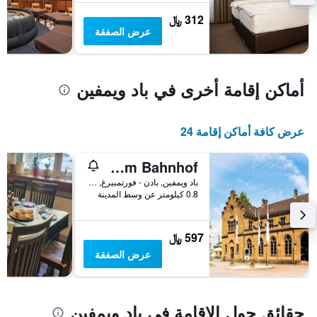
أيام
متوسط
312 ﷼
سعر
عرض الصفقة
غرفة
أماكن إقامة أخرى في باد ويمفين
عرض كافة أماكن إقامة 24
Wohnung in TOP-Lage - Direkt am Bahnhof
باد ويمفين, بادن - فورتمبيرغ, ألمانيا
0.8 كيلومتر عن وسط المدينة
597 ﷼
عرض الصفقة
حقائق حول الإقامة في باد ويمفين