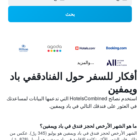
بحث
...والمزيد
أفكار للسفر حول الفنادقفي باد
ويمفين
استخدم نصائح HotelsCombined التي تدعمها البيانات لمساعدتك
في العثور على فندقك التالي في باد ويمفين.
ما هو الشهر الأرخص لحجز فندق في باد ويمفين؟
الشهر الأرخص لحجز فندق في باد ويمفين هو يوليو (345 ﷼). عكس من
ذلك، فإن الشهر الأكثر تكلفة للإقامة في باد ويمفين هو أبريل (878 ﷼).