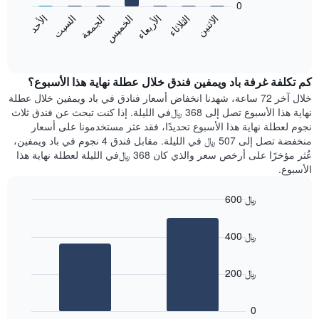
0
الشهور.
الجمعة
الخميس
الأربعاء
الثلاثاء
الاثنين
الأحد
السبت
يتضمن
يعرض
المخطط
المخطط
End
التالي
of
التالي
interactive
1
متوسط
chart
محور
سعر
كم تكلفة غرفة باد ويمفين فندق خلال عطلة نهاية هذا الأسبوع؟
Y
غرفة
خلال آخر 72 ساعة، شهدنا انخفاض أسعار فنادق في باد ويمفين خلال عطلة
الذي
كل
نهاية هذا الأسبوع تصل إلى 368 ﷼في الليلة. إذا كنت تبحث عن فندق ثلاث
يعرض
يوم
نجوم لعطلة نهاية هذا الأسبوع تحديدًا، فقد عثر مستخدمونا على أسعار
متوسط
في
منخفضة تصل إلى 507 ﷼ في الليلة. مقابل فندق 4 نجوم في باد ويمفين،
سعر
الأسبوع
عُثر مؤخرًا على أرخص سعر والذي كان 368 ﷼في الليلة لعطلة نهاية هذا
غرفة
يتضمن
الأسبوع.
المخطط
1
600 ﷼
محور
X
Bar
Chart
graphic.
chart
الذي
400 ﷼
with
يعرض
2
أيام
bars.
الأسبوع.
200 ﷼
يتضمن
يعرض
المخطط
المخطط
التالي
0
التالي