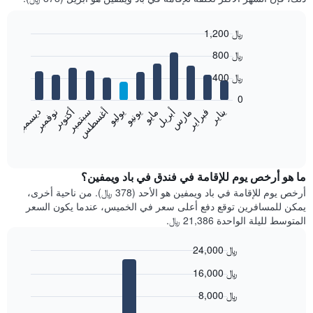
1,200 ﷼
Bar
Chart
800 ﷼
graphic.
chart
with
400 ﷼
12
bars.
0
فبراير
مايو
أغسطس
نوفمبر
يناير
أبريل
يوليو
أكتوبر
مارس
يونيو
سبتمبر
ديسمبر
يعرض
المخطط
End
of
التالي
interactive
متوسط
chart
سعر
ما هو أرخص يوم للإقامة في فندق في باد ويمفين؟
غرفة
أرخص يوم للإقامة في باد ويمفين هو الأحد (378 ﷼). من ناحية أخرى،
كل
يمكن للمسافرين توقع دفع أعلى سعر في الخميس، عندما يكون السعر
شهر
المتوسط لليلة الواحدة 21,386 ﷼.
يتضمن
المخطط
24,000 ﷼
1
Bar
محور
Chart
16,000 ﷼
graphic.
chart
X
with
الذي
8,000 ﷼
7
يعرض
bars.