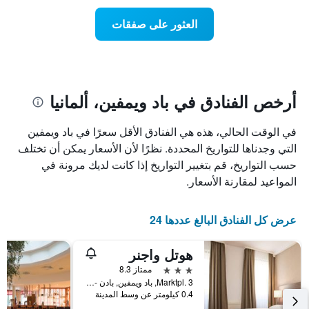
X
غرفة
عند
الذي
العثور على صفقات
يعرض
اقتراب
تاريخ
فئات
الإقامة
الفنادق
يتضمن
بالنجوم.
يتضمن
المخطط
1
المخطط
أرخص الفنادق في باد ويمفين، ألمانيا
1
محور
X
محور
في الوقت الحالي، هذه هي الفنادق الأقل سعرًا في باد ويمفين
Y
الذي
الذي
يعرض
التي وجدناها للتواريخ المحددة. نظرًا لأن الأسعار يمكن أن تختلف
عدد
يعرض
حسب التواريخ، قم بتغيير التواريخ إذا كانت لديك مرونة في
الأيام
متوسط
المواعيد لمقارنة الأسعار.
قبل
سعر
غرفة
الإقامة
في
يتضمن
عرض كل الفنادق البالغ عددها 24
عطلة
المخطط
نهاية
التالي
هوتل واجنر
1
هذا
محور
الأسبوع
3 نجوم
ممتاز 8.3
Y
خلال
Marktpl. 3, باد ويمفين, بادن - فورتمبيرغ, ألمانيا
آخر
الذي
0.4 كيلومتر عن وسط المدينة
3
يعرض