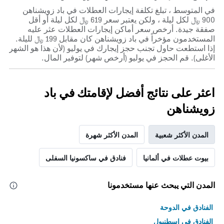
في المتوسط ، تبلغ تكلفة إيجارات العطلات في باد زويشناهن
900 ﷼ لكل ليلة ، ولكن يعتبر سعر 619 ﷼ لكل ليلة أو أقل
صفقة جيدة. أرخص سعر أماكن إيجارات العطلات عثر عليه
المستخدمون مؤخراً في باد زويشناهن كان مقابل 199 ﷼ لليلة.
إذا استطعت حاول تجنب حجز إيجارك في يوليو (لأن هذا هو الشهر
الأغلى). قم الحجز في يوليو (أرخص شهر) لتوفير المال.
اعثر على نتائج أفضل لإقامتك في باد
زويشناهن
المدن الأكثر شعبية
المدن الأكثر شهرة
بيوت عطلات في ألمانيا
فنادق في ساكسونيا السفلى
المدن التي يبحث عنها مستخدمونا
الفنادق في الدوحة
الفنادق في اسطنبول