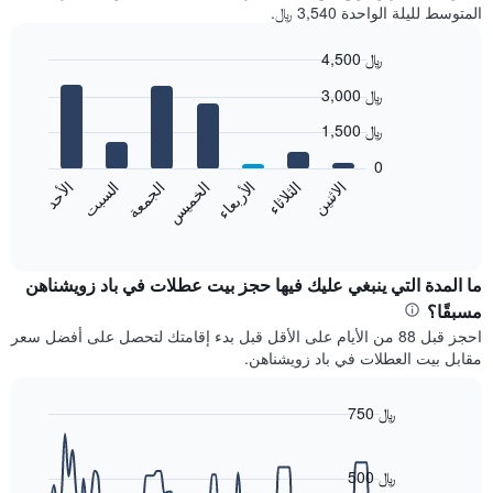
المتوسط لليلة الواحدة 3,540 ﷼.
4,500 ﷼
Bar
Chart
3,000 ﷼
graphic.
chart
with
1,500 ﷼
7
bars.
0
الاثنين
الخميس
الأحد
الأربعاء
السبت
الثلاثاء
الجمعة
يعرض
المخطط
End
of
التالي
interactive
متوسط
chart
سعر
ما المدة التي ينبغي عليك فيها حجز بيت عطلات في باد زويشناهن
غرفة
مسبقًا؟
كل
احجز قبل 88 من الأيام على الأقل قبل بدء إقامتك لتحصل على أفضل سعر
يوم
مقابل بيت العطلات في باد زويشناهن.
في
الأسبوع
يتضمن
750 ﷼
المخطط
Line
Chart
1
graphic.
chart
محور
with
500 ﷼
X
90