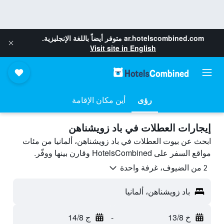
ar.hotelscombined.com
متوفر أيضاً باللغة الإنجليزية.
Visit site in English
رؤى
أين مكان الإقامة
إيجارات العطلات في باد زويشناهن
ابحث عن بيوت العطلات في باد زويشناهن، ألمانيا من مئات
مواقع السفر على HotelsCombined وقارن بينها ووفّر.
2 من الضيوف، غرفة واحدة
باد زويشناهن، ألمانيا
خ 13/8
-
ج 14/8