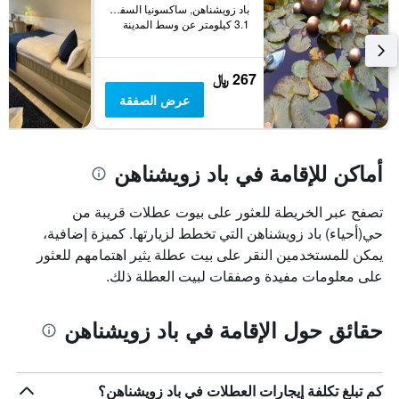
قبل
باد زويشناهن, ساكسونيا السفلى, ألمانيا
الإقامة
3.1 كيلومتر عن وسط المدينة
يتضمن
المخطط
التالي
267 ﷼
1
عرض الصفقة
محور
Y
الذي
يعرض
أماكن للإقامة في باد زويشناهن
متوسط
سعر
غرفة
تصفح عبر الخريطة للعثور على بيوت عطلات قريبة من
حي(أحياء) باد زويشناهن التي تخطط لزيارتها. كميزة إضافية،
يمكن للمستخدمين النقر على بيت عطلة يثير اهتمامهم للعثور
على معلومات مفيدة وصفقات لبيت العطلة ذلك.
حقائق حول الإقامة في باد زويشناهن
كم تبلغ تكلفة إيجارات العطلات في باد زويشناهن؟