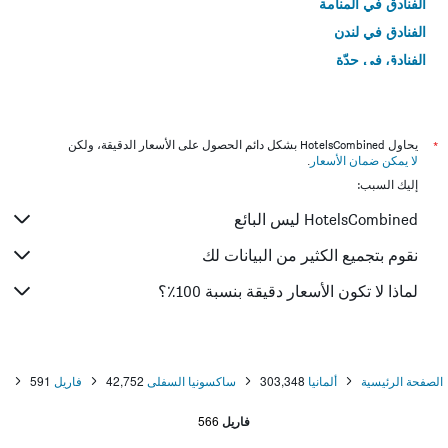
الفنادق في المنامة
الفنادق في لندن
الفنادق في جدّة
الفنادق في القاهرة
*
يحاول HotelsCombined بشكل دائم الحصول على الأسعار الدقيقة، ولكن
لا يمكن ضمان الأسعار
.
إليك السبب:
HotelsCombined ليس البائع
نقوم بتجميع الكثير من البيانات لك
لماذا لا تكون الأسعار دقيقة بنسبة 100٪؟
الصفحة الرئيسية
ألمانيا
303,348
ساكسونيا السفلى
42,752
فاريل
591
فاريل
566