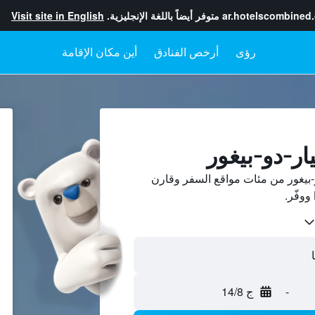
ar.hotelscombined
متوفر أيضاً باللغة الإنجليزية.
Visit site in English
رؤى
أرخص الفنادق
أين مكان الإقامة
يار-دو-بيغور
-بيغور من مئات مواقع السفر وقارن
-
ج 14/8