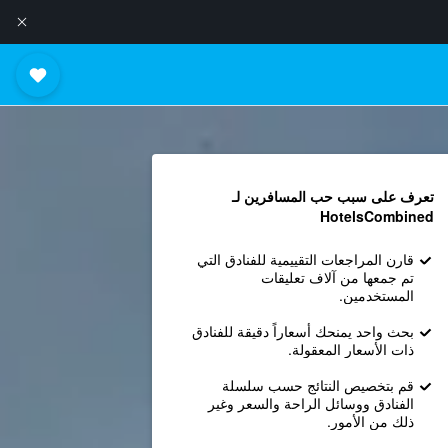
تعرف على سبب حب المسافرين لـ
HotelsCombined
قارن المراجعات التقييمية للفنادق التي
تم جمعها من آلاف تعليقات
المستخدمين.
بحث واحد يمنحك أسعاراً دقيقة للفنادق
ذات الأسعار المعقولة.
قم بتخصيص النتائج حسب سلسلة
الفنادق ووسائل الراحة والسعر وغير
ذلك من الأمور.