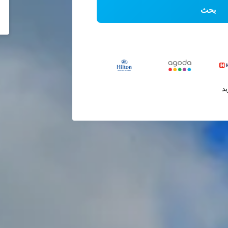
بحث
يد