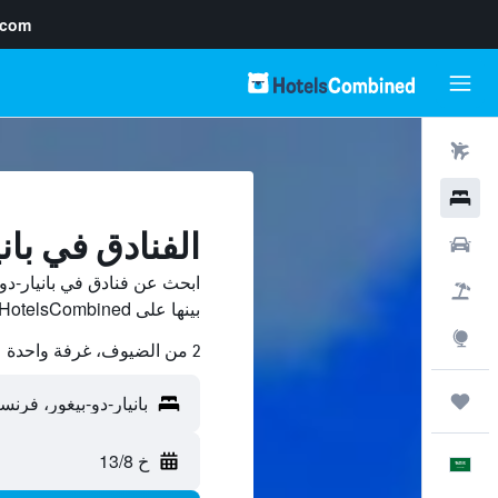
.com
رحلات طيران
فنادق
الفنادق في بان
سيارات
ابحث عن فنادق في بانيار-دو
حزم العروض
بينها على HotelsCombined ووفّر.
استكشاف
2 من الضيوف، غرفة واحدة
رحلات
خ 13/8
العَرَبِيَّة