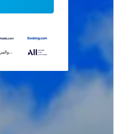
...والمز