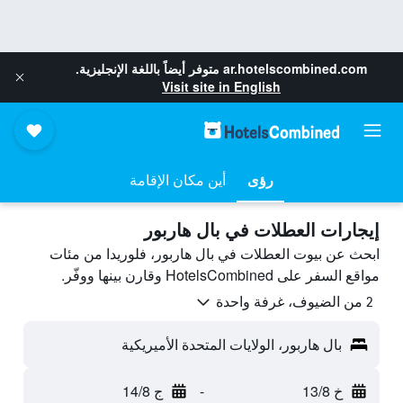
ar.hotelscombined.com
متوفر أيضاً باللغة الإنجليزية.
Visit site in English
رؤى
أين مكان الإقامة
إيجارات العطلات في بال هاربور
ابحث عن بيوت العطلات في بال هاربور، فلوريدا من مئات
مواقع السفر على HotelsCombined وقارن بينها ووفّر.
2 من الضيوف، غرفة واحدة
بال هاربور، الولايات المتحدة الأميريكية
خ 13/8
-
ج 14/8