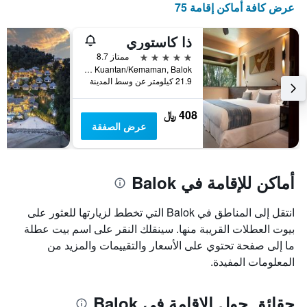
عرض كافة أماكن إقامة 75
الذي
يعرض
أيام
ذا كاستوري
الأسبوع.
5 نجوم
ممتاز 8.7
يتضمن
Km 32.5 Jalan Kuantan/Kemaman, Balok, ماليزيا
المخطط
21.9 كيلومتر عن وسط المدينة
التالي
1
408 ﷼
محور
عرض الصفقة
Y
الذي
يعرض
متوسط
أماكن للإقامة في Balok
سعر
غرفة
انتقل إلى المناطق في Balok التي تخطط لزيارتها للعثور على
بيوت العطلات القريبة منها. سينقلك النقر على اسم بيت عطلة
ما إلى صفحة تحتوي على الأسعار والتقييمات والمزيد من
المعلومات المفيدة.
حقائق حول الإقامة في Balok