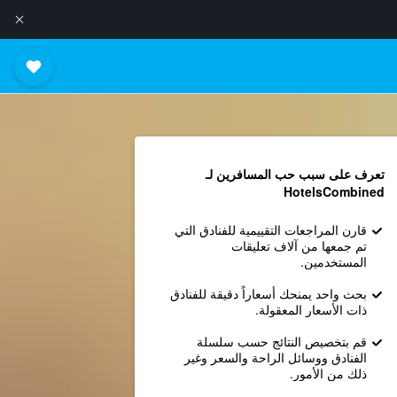
تعرف على سبب حب المسافرين لـ
HotelsCombined
قارن المراجعات التقييمية للفنادق التي
تم جمعها من آلاف تعليقات
المستخدمين.
بحث واحد يمنحك أسعاراً دقيقة للفنادق
ذات الأسعار المعقولة.
قم بتخصيص النتائج حسب سلسلة
الفنادق ووسائل الراحة والسعر وغير
ذلك من الأمور.