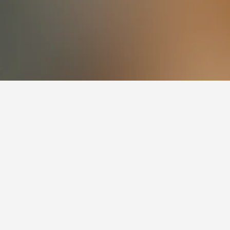
صل 603 من التقييمات ، أحد أكثر الفنادق شهرة في بانجول. تشمل أهم أماكن الإقامة