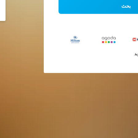
بحث
يد