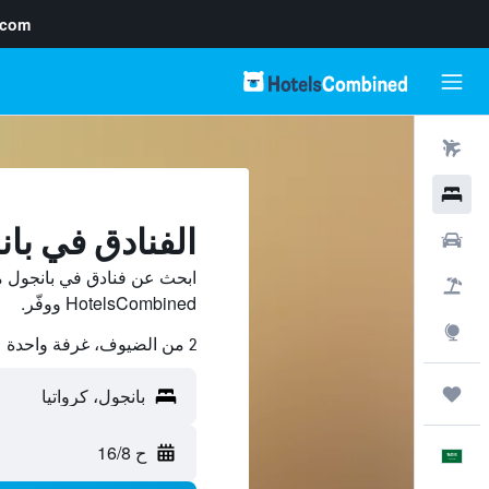
.com
رحلات طيران
فنادق
الفنادق في با
سيارات
ابحث عن فنادق في بانجول م
حزم العروض
HotelsCombined ووفّر.
استكشاف
2 من الضيوف، غرفة واحدة
رحلات
ح 16/8
العَرَبِيَّة