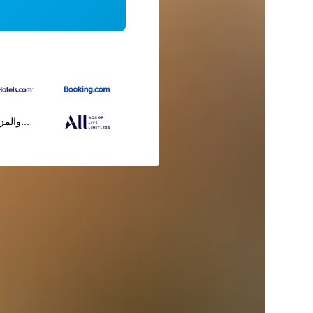
...والمز