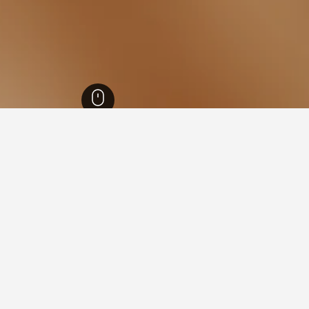
ستريا
37,700
بانجول
656
 في بانجول
يعد فندق ريزيدنس سوبيريور ديل مار والذي يتمتع بتصنيف 8.8 من أ