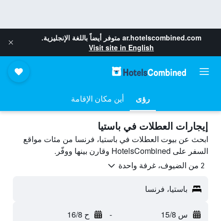
ar.hotelscombined.com
متوفر أيضاً باللغة الإنجليزية.
Visit site in English
رؤى
أين مكان الإقامة
إيجارات العطلات في باستيا
ابحث عن بيوت العطلات في باستيا، فرنسا من مئات مواقع
السفر على HotelsCombined وقارن بينها ووفّر.
2 من الضيوف، غرفة واحدة
باستيا، فرنسا
س 15/8
-
ح 16/8