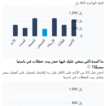
لليلة الواحدة 943 ﷼.
1,200 ﷼
Bar
Chart
800 ﷼
graphic.
chart
with
400 ﷼
7
bars.
0
الاثنين
الخميس
الأحد
الأربعاء
السبت
الثلاثاء
الجمعة
يعرض
المخطط
End
of
التالي
interactive
متوسط
chart
سعر
ما المدة التي ينبغي عليك فيها حجز بيت عطلات في باستيا
غرفة
مسبقًا؟
كل
احجز قبل 63 من الأيام على الأقل قبل بدء إقامتك لتحصل على أفضل سعر
يوم
مقابل بيت العطلات في باستيا.
في
الأسبوع
يتضمن
1,200 ﷼
المخطط
Line
Chart
1
graphic.
chart
محور
with
800 ﷼
X
90