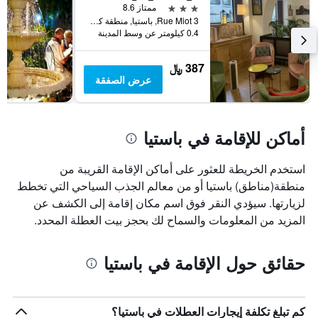
قبل
3 نجوم
ممتاز 8.6
الإقامة
3 Rue Miot, باستيا, منطقة كورسيكا, فرنسا
يتضمن
0.4 كيلومتر عن وسط المدينة
المخطط
التالي
387 ﷼
1
عرض الصفقة
محور
Y
الذي
يعرض
أماكن للإقامة في باستيا
متوسط
سعر
غرفة
استخدم الخريطة للعثور على أماكن الإقامة القريبة من
منطقة(مناطق) باستيا أو من معالم الجذب السياحي التي تخطط
لزيارتها. سيؤدي النقر فوق اسم مكان إقامة إلى الكشف عن
المزيد من المعلومات والسماح لك بحجز بيت العطلة المحدد.
حقائق حول الإقامة في باستيا
كم تبلغ تكلفة إيجارات العطلات في باستيا؟