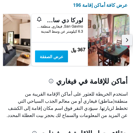
X
عرض كافة أماكن إقامة 196
الذي
يعرض
أيام
لوركا دي سان غافينو
الأسبوع.
San Gavino, فيغاري, منطقة كورسيكا, فرنسا
يتضمن
6.3 كيلومتر عن وسط المدينة
المخطط
التالي
1
367 ﷼
محور
عرض الصفقة
Y
الذي
يعرض
متوسط
أماكن للإقامة في فيغاري
سعر
غرفة
استخدم الخريطة للعثور على أماكن الإقامة القريبة من
منطقة(مناطق) فيغاري أو من معالم الجذب السياحي التي
تخطط لزيارتها. سيؤدي النقر فوق اسم مكان إقامة إلى الكشف
عن المزيد من المعلومات والسماح لك بحجز بيت العطلة المحدد.