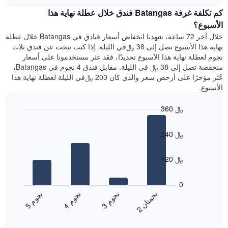
هذه
chart
محور
كم تكلفة غرفة Batangas فندق خلال عطلة نهاية هذا
الليلة
Y
الذي
الأسبوع؟
الذي
عُثر
خلال آخر 72 ساعة، شهدنا انخفاض أسعار فنادق في Batangas خلال عطلة
يعرض
عليه
نهاية هذا الأسبوع تصل إلى 38 ﷼في الليلة. إذا كنت تبحث عن فندق ثلاث
متوسط
خلال
نجوم لعطلة نهاية هذا الأسبوع تحديدًا، فقد عثر مستخدمونا على أسعار
سعر
آخر
منخفضة تصل إلى 38 ﷼ في الليلة. مقابل فندق 4 نجوم في Batangas،
غرفة
3
عُثر مؤخرًا على أرخص سعر والذي كان 203 ﷼في الليلة لعطلة نهاية هذا
أيام
الأسبوع.
مع
التصنيف
360 ﷼
حسب
النجوم
Bar
Chart
graphic.
يتضمن
chart
240 ﷼
with
المخطط
4
1
bars.
محور
120 ﷼
X
يعرض
التي
المخطط
0
تعرض
التالي
ن
ن
ن
م
ن
م
ن
م
فئات
متوسط
3
ج
و
4
ج
و
5
ج
و
الفنادق
2
ج
م
ت
ا
End
سعر
بالنجوم.
of
الغرفة
interactive
يتضمن