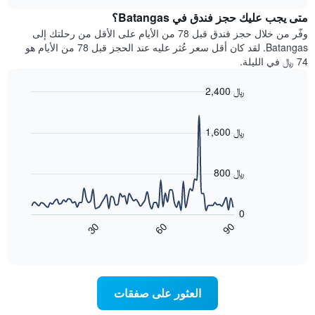
خلال
chart
المخطط
متى يجب عليك حجز فندق في Batangas؟
عطلة
1
نهاية
وفّر من خلال حجز فندق قبل 78 من الأيام على الأقل من رحلتك إلى
محور
هذا
Batangas. لقد كان أقل سعر عُثر عليه عند الحجز قبل 78 من الأيام هو
Y
الأسبوع
74 ﷼ في الليلة.
الذي
الذي
يعرض
عُثر
متوسط
2,400 ﷼
عليه
سعر
Line
Chart
خلال
الغرفة
graphic.
chart
آخر
هذه
with
1,600 ﷼
3
90
الليلة
أيام
data
الذي
points.
مع
عُثر
800 ﷼
التصنيف
عليه
حسب
يعرض
خلال
النجوم
المخطط
آخر
0
التالي
يتضمن
3
60
90
30
كيفية
المخطط
End
أيام
of
1
تغير
interactive
سعر
محور
chart
X
غرفة
عند
الذي
العثور على صفقات
يعرض
اقتراب
تاريخ
فئات