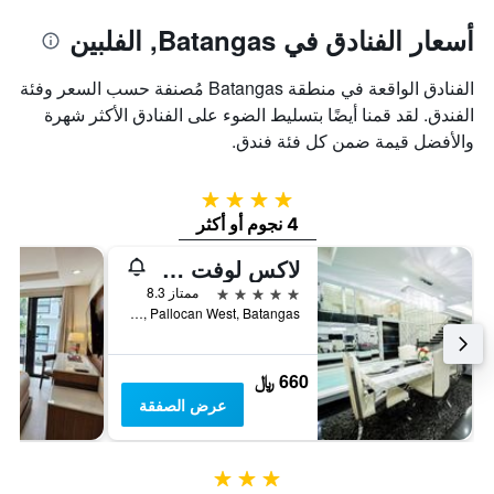
أسعار الفنادق في Batangas, الفلبين
الفنادق الواقعة في منطقة Batangas مُصنفة حسب السعر وفئة
الفندق. لقد قمنا أيضًا بتسليط الضوء على الفنادق الأكثر شهرة
والأفضل قيمة ضمن كل فئة فندق.
4 نجوم
4 نجوم أو أكثر
لاكس لوفت هوتل آند ريزيدنسز
5 نجوم
ممتاز 8.3
Joseling Road, Pallocan West, Batangas, الفلبين
660 ﷼
عرض الصفقة
3 نجوم