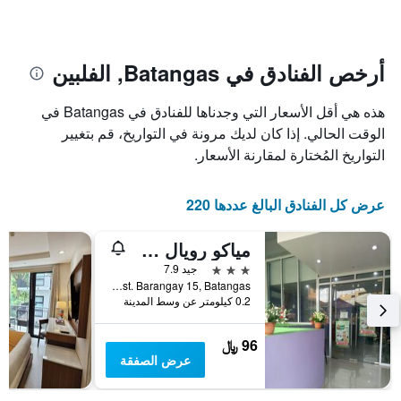
الإقامة
الفنادق
يتضمن
بالنجوم.
يتضمن
المخطط
1
المخطط
أرخص الفنادق في Batangas, الفلبين
1
محور
X
محور
هذه هي أقل الأسعار التي وجدناها للفنادق في Batangas في
Y
الذي
الذي
يعرض
الوقت الحالي. إذا كان لديك مرونة في التواريخ، قم بتغيير
عدد
يعرض
التواريخ المُختارة لمقارنة الأسعار.
الأيام
متوسط
قبل
سعر
غرفة
الإقامة
عرض كل الفنادق البالغ عددها 220
في
يتضمن
عطلة
المخطط
مياكو رويال هوتل - باتانجاس سيتي
نهاية
التالي
1
هذا
3 نجوم
جيد 7.9
محور
الأسبوع
Evangelista st. Barangay 15, Batangas, الفلبين
Y
خلال
0.2 كيلومتر عن وسط المدينة
آخر
الذي
3
يعرض
96 ﷼
أيام
متوسط
عرض الصفقة
سعر
غرفة