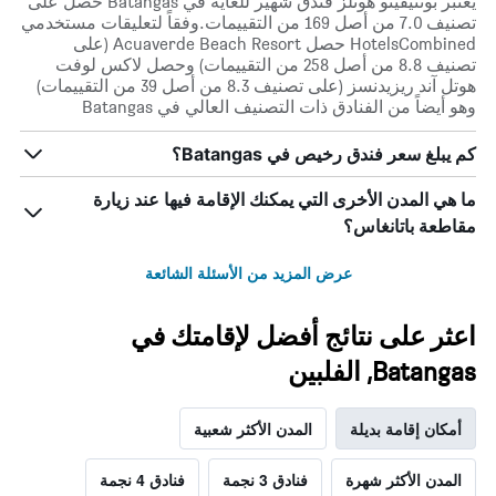
يعتبر بونتيفينو هوتلز فندق شهير للغاية في Batangas حصل على
تصنيف 7.0 من أصل 169 من التقييمات.وفقاً لتعليقات مستخدمي
HotelsCombined حصل Acuaverde Beach Resort (على
تصنيف 8.8 من أصل 258 من التقييمات) وحصل لاكس لوفت
هوتل آند ريزيدنسز (على تصنيف 8.3 من أصل 39 من التقييمات)
وهو أيضاً من الفنادق ذات التصنيف العالي في Batangas
كم يبلغ سعر فندق رخيص في Batangas؟
ما هي المدن الأخرى التي يمكنك الإقامة فيها عند زيارة
مقاطعة باتانغاس؟
عرض المزيد من الأسئلة الشائعة
اعثر على نتائج أفضل لإقامتك في
Batangas, الفلبين
أمكان إقامة بديلة
المدن الأكثر شعبية
المدن الأكثر شهرة
فنادق 3 نجمة
فنادق 4 نجمة