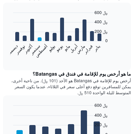
600 ﷼
Bar
Chart
400 ﷼
graphic.
chart
with
200 ﷼
12
bars.
0
فبراير
مايو
أغسطس
نوفمبر
يناير
أبريل
يوليو
أكتوبر
مارس
يونيو
سبتمبر
ديسمبر
يعرض
المخطط
End
of
التالي
interactive
متوسط
chart
سعر
ما هو أرخص يوم للإقامة في فندق في Batangas؟
غرفة
أرخص يوم للإقامة في Batangas هو الأحد (101 ﷼). من ناحية أخرى،
كل
يمكن للمسافرين توقع دفع أعلى سعر في الثلاثاء، عندما يكون السعر
شهر
المتوسط لليلة الواحدة 510 ﷼.
يتضمن
المخطط
600 ﷼
1
Bar
محور
Chart
400 ﷼
graphic.
chart
X
with
الذي
200 ﷼
7
يعرض
bars.