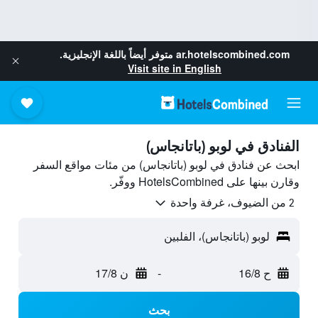
ar.hotelscombined.com
متوفر أيضاً باللغة الإنجليزية.
Visit site in English
الفنادق في لوبو (باتانجاس)
ابحث عن فنادق في لوبو (باتانجاس) من مئات مواقع السفر
وقارن بينها على HotelsCombined ووفّر.
2 من الضيوف، غرفة واحدة
لوبو (باتانجاس)، الفلبين
ح 16/8
-
ن 17/8
بحث