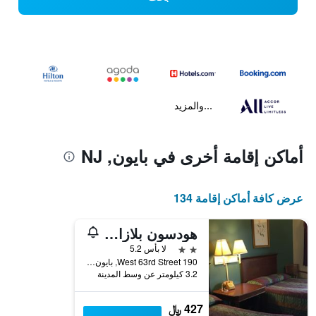
...والمزيد
أماكن إقامة أخرى في بايون, NJ
عرض كافة أماكن إقامة 134
هودسون بلازا موتل بايون / جيرسي سيتي
2 نجمتين
لا بأس 5.2
190 West 63rd Street, بايون, NJ, الولايات المتحدة الأميريكية
3.2 كيلومتر عن وسط المدينة
427 ﷼