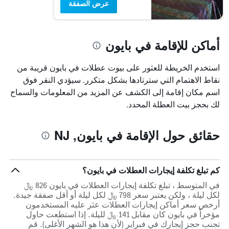
عرض الصفقة
أماكن للإقامة في بايون
استخدم الخريطة للعثور على بيوت عطلات في بايون قريبة من
نقاط الاهتمام التي سترتادها بشكل متكرر. سيؤدي النقر فوق
اسم مكان إقامة إلى الكشف عن المزيد من المعلومات والسماح
لك بحجز بيت العطلة المحدد.
حقائق حول الإقامة في بايون, NJ
كم تبلغ تكلفة إيجارات العطلات في بايون؟
في المتوسط ، تبلغ تكلفة إيجارات العطلات في بايون 826 ﷼
لكل ليلة ، ولكن يعتبر سعر 798 ﷼ لكل ليلة أو أقل صفقة جيدة.
أرخص سعر أماكن إيجارات العطلات عثر عليه المستخدمون
مؤخراً في بايون كان مقابل 141 ﷼ لليلة. إذا استطعت حاول
تجنب حجز إيجارك في فبراير (لأن هذا هو الشهر الأغلى). قم