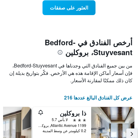
عند
الذي
العثور على صفقات
يعرض
اقتراب
تاريخ
فئات
الإقامة
الفنادق
يتضمن
بالنجوم.
يتضمن
المخطط
1
المخطط
أرخص الفنادق في Bedford-
1
محور
Stuyvesant، بروكلين
X
محور
Y
الذي
الذي
يعرض
من بين جميع الفنادق التي وجدناها في Bedford-Stuyvesant،
عدد
يعرض
فإن أسعار أماكن الإقامة هذه هي الأرخص. فكّر بتواريخ بديلة إن
الأيام
متوسط
كان ذلك ممكنًا لمقارنة الأسعار.
قبل
سعر
غرفة
الإقامة
في
يتضمن
عرض كل الفنادق البالغ عددها 216
عطلة
المخطط
نهاية
التالي
1
هذا
ذا بروكلين
محور
الأسبوع
3 نجوم
لا بأس 5.7
Y
خلال
1199 Atlantic Avenue, بروكلين, NY, الولايات المتحدة الأميريكية
آخر
الذي
0.2 كيلومتر عن وسط المدينة
3
يعرض