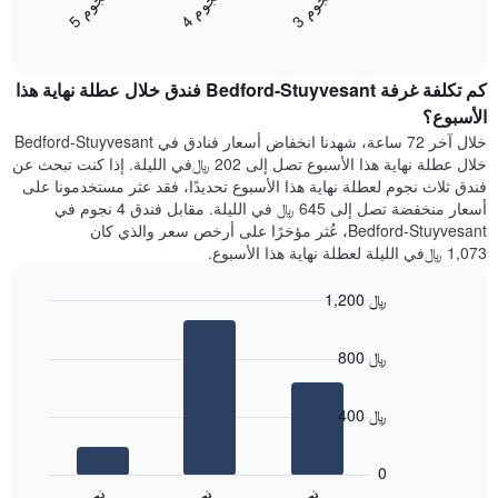
ن
م
ن
م
ن
م
متوسط
4
ج
و
3
ج
و
5
ج
و
التالي
End
سعر
1
of
الغرفة
interactive
محور
هذه
chart
Y
كم تكلفة غرفة Bedford-Stuyvesant فندق خلال عطلة نهاية هذا
الليلة
الذي
الذي
الأسبوع؟
يعرض
عُثر
خلال آخر 72 ساعة، شهدنا انخفاض أسعار فنادق في Bedford-Stuyvesant
متوسط
عليه
خلال عطلة نهاية هذا الأسبوع تصل إلى 202 ﷼في الليلة. إذا كنت تبحث عن
سعر
خلال
فندق ثلاث نجوم لعطلة نهاية هذا الأسبوع تحديدًا، فقد عثر مستخدمونا على
غرفة
آخر
أسعار منخفضة تصل إلى 645 ﷼ في الليلة. مقابل فندق 4 نجوم في
3
Bedford-Stuyvesant، عُثر مؤخرًا على أرخص سعر والذي كان
أيام
1,073 ﷼في الليلة لعطلة نهاية هذا الأسبوع.
مع
التصنيف
1,200 ﷼
حسب
النجوم
Bar
Chart
graphic.
يتضمن
chart
800 ﷼
with
المخطط
3
1
bars.
محور
400 ﷼
X
يعرض
التي
المخطط
تعرض
0
التالي
فئات