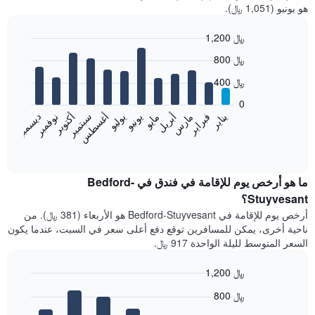
هو يونيو (1,051 ﷼).
1,200 ﷼
Bar
Chart
800 ﷼
graphic.
chart
with
400 ﷼
12
bars.
0
فبراير
مايو
أغسطس
نوفمبر
يناير
أبريل
يوليو
أكتوبر
مارس
يونيو
سبتمبر
ديسمبر
يعرض
المخطط
End
of
التالي
interactive
متوسط
chart
سعر
ما هو أرخص يوم للإقامة في فندق في Bedford-
غرفة
Stuyvesant؟
كل
أرخص يوم للإقامة في Bedford-Stuyvesant هو الأربعاء (381 ﷼). من
شهر
ناحية أخرى، يمكن للمسافرين توقع دفع أعلى سعر في السبت، عندما يكون
يتضمن
السعر المتوسط لليلة الواحدة 917 ﷼.
المخطط
1
1,200 ﷼
محور
X
Bar
Chart
800 ﷼
graphic.
الذي
chart
with
يعرض