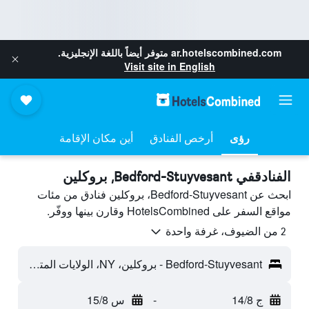
ar.hotelscombined.com
متوفر أيضاً باللغة الإنجليزية.
Visit site in English
رؤى
أرخص الفنادق
أين مكان الإقامة
الفنادقفي Bedford-Stuyvesant, بروكلين
ابحث عن Bedford-Stuyvesant، بروكلين فنادق من مئات
مواقع السفر على HotelsCombined وقارن بينها ووفّر.
2 من الضيوف، غرفة واحدة
Bedford-Stuyvesant - بروكلين، NY، الولايات المتحدة الأميريكية
ج 14/8
-
س 15/8