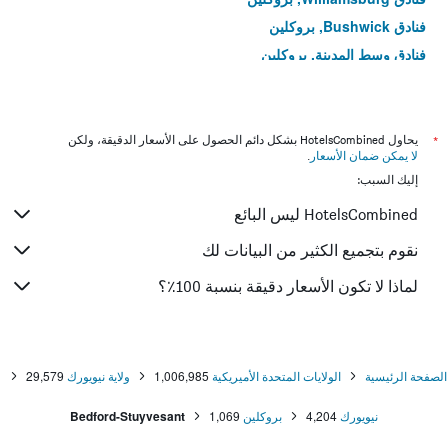
فنادق Bushwick, بروكلين
فنادق وسط المدينة, بروكلين
فنادق Crown Heights, بروكلين
فنادق Sheepshead Bay, بروكلين
فنادق Sunset Park, بروكلين
*
يحاول HotelsCombined بشكل دائم الحصول على الأسعار الدقيقة، ولكن
لا يمكن ضمان الأسعار
.
فنادق East Flatbush, بروكلين
إليك السبب:
فنادق Borough Park, بروكلين
HotelsCombined ليس البائع
نقوم بتجميع الكثير من البيانات لك
لماذا لا تكون الأسعار دقيقة بنسبة 100٪؟
الصفحة الرئيسية
الولايات المتحدة الأميريكية
1,006,985
ولاية نيويورك
29,579
نيويورك
4,204
بروكلين
1,069
Bedford-Stuyvesant