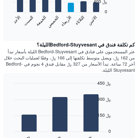
400 ﷼
7
الشهور.
bars.
يتضمن
0
المخطط
الاثنين
الخميس
الأحد
الأربعاء
السبت
الثلاثاء
الجمعة
يعرض
التالي
المخطط
End
1
of
التالي
محور
interactive
متوسط
chart
Y
سعر
كم تكلفة فندق في Bedford-Stuyvesantالليلة؟
الذي
غرفة
عثر المستخدمون على فنادق في Bedford-Stuyvesant الليلة بأسعار تبدأ
يعرض
كل
من 162 ﷼، ويصل متوسط تكلفتها إلى 166 ﷼، وفقًا لعمليات البحث خلال
متوسط
يوم
سعر
آخر 72 ساعة. تبدأ الأسعار من 327 ﷼ مقابل فندق 4 نجوم في Bedford-
في
غرفة
Stuyvesant الليلة.
الأسبوع
يتضمن
450 ﷼
المخطط
Bar
1
Chart
graphic.
chart
محور
300 ﷼
with
X
3
الذي
bars.
يعرض
150 ﷼
أيام
يعرض
الأسبوع.
المخطط
0
يتضمن
التالي
المخطط