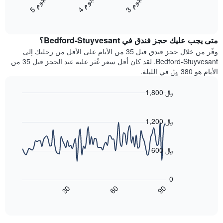
ن
م
ن
م
ن
م
متوسط
الفنادق
4
ج
و
3
ج
و
5
ج
و
End
سعر
بالنجوم.
of
الغرفة
interactive
يتضمن
خلال
chart
المخطط
متى يجب عليك حجز فندق في Bedford-Stuyvesant؟
عطلة
1
نهاية
وفّر من خلال حجز فندق قبل 35 من الأيام على الأقل من رحلتك إلى
محور
هذا
Bedford-Stuyvesant. لقد كان أقل سعر عُثر عليه عند الحجز قبل 35 من
Y
الأسبوع
الأيام هو 380 ﷼ في الليلة.
الذي
الذي
يعرض
عُثر
متوسط
1,800 ﷼
عليه
سعر
Line
Chart
خلال
الغرفة
graphic.
chart
آخر
هذه
with
1,200 ﷼
3
90
الليلة
أيام
data
الذي
points.
مع
عُثر
600 ﷼
التصنيف
عليه
حسب
يعرض
خلال
النجوم
المخطط
آخر
0
التالي
يتضمن
3
60
90
30
كيفية
المخطط
End
أيام
of
1
تغير
interactive
سعر
محور
chart
X
غرفة