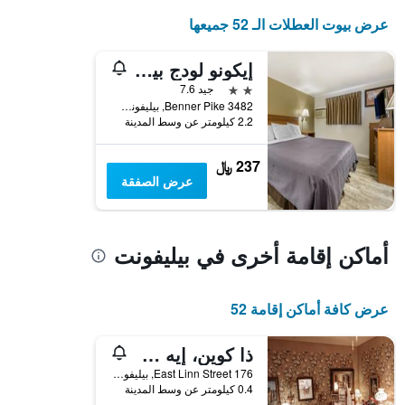
عرض بيوت العطلات الـ 52 جميعها
إيكونو لودج بيليفونت 1 - 99
2 نجمتين
جيد 7.6
3482 Benner Pike, بيليفونت, PA, الولايات المتحدة الأميريكية
2.2 كيلومتر عن وسط المدينة
237 ﷼
عرض الصفقة
أماكن إقامة أخرى في بيليفونت
عرض كافة أماكن إقامة 52
ذا كوين، إيه فيكتوريان بيد آند بريكفاست
176 East Linn Street, بيليفونت, PA, الولايات المتحدة الأميريكية
0.4 كيلومتر عن وسط المدينة