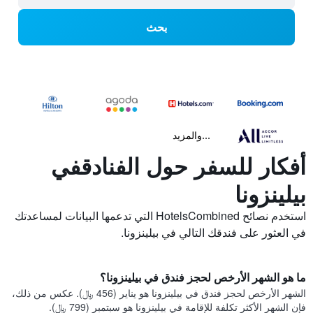
بحث
...والمزيد
أفكار للسفر حول الفنادقفي
بيلينزونا
استخدم نصائح HotelsCombined التي تدعمها البيانات لمساعدتك
في العثور على فندقك التالي في بيلينزونا.
ما هو الشهر الأرخص لحجز فندق في بيلينزونا؟
الشهر الأرخص لحجز فندق في بيلينزونا هو يناير (456 ﷼). عكس من ذلك،
فإن الشهر الأكثر تكلفة للإقامة في بيلينزونا هو سبتمبر (799 ﷼).