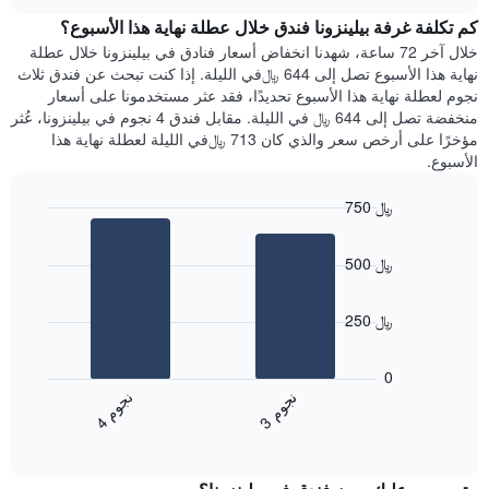
هذه
chart
محور
كم تكلفة غرفة بيلينزونا فندق خلال عطلة نهاية هذا الأسبوع؟
الليلة
Y
الذي
خلال آخر 72 ساعة، شهدنا انخفاض أسعار فنادق في بيلينزونا خلال عطلة
الذي
عُثر
نهاية هذا الأسبوع تصل إلى 644 ﷼في الليلة. إذا كنت تبحث عن فندق ثلاث
يعرض
عليه
نجوم لعطلة نهاية هذا الأسبوع تحديدًا، فقد عثر مستخدمونا على أسعار
متوسط
خلال
منخفضة تصل إلى 644 ﷼ في الليلة. مقابل فندق 4 نجوم في بيلينزونا، عُثر
سعر
آخر
مؤخرًا على أرخص سعر والذي كان 713 ﷼في الليلة لعطلة نهاية هذا
غرفة
3
الأسبوع.
أيام
مع
750 ﷼
التصنيف
Bar
حسب
Chart
graphic.
chart
النجوم
500 ﷼
with
يتضمن
2
المخطط
bars.
1
250 ﷼
محور
يعرض
X
المخطط
0
التي
التالي
ن
م
ن
م
تعرض
متوسط
3
ج
و
4
ج
و
فئات
End
سعر
of
الفنادق
الغرفة
interactive
بالنجوم.
خلال
chart
يتضمن