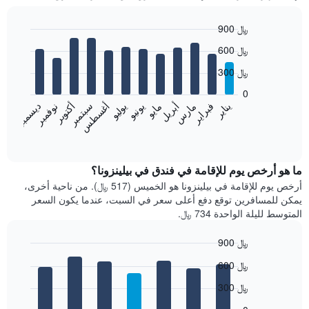
900 ﷼
Bar
Chart
600 ﷼
graphic.
chart
with
300 ﷼
12
bars.
0
فبراير
مايو
أغسطس
نوفمبر
يناير
أبريل
يوليو
أكتوبر
مارس
يونيو
سبتمبر
ديسمبر
يعرض
المخطط
End
of
التالي
interactive
متوسط
chart
سعر
ما هو أرخص يوم للإقامة في فندق في بيلينزونا؟
غرفة
أرخص يوم للإقامة في بيلينزونا هو الخميس (517 ﷼). من ناحية أخرى،
كل
يمكن للمسافرين توقع دفع أعلى سعر في السبت، عندما يكون السعر
شهر
المتوسط لليلة الواحدة 734 ﷼.
يتضمن
المخطط
900 ﷼
1
Bar
محور
Chart
600 ﷼
graphic.
chart
X
with
الذي
300 ﷼
7
يعرض
bars.