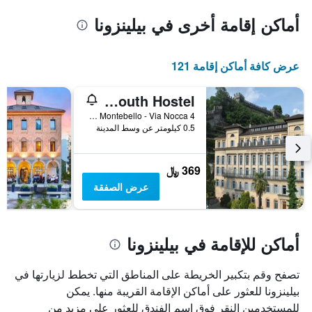
أماكن إقامة أخرى في بيلينزونا
عرض كافة أماكن إقامة 121
Bellinzona Youth Hostel
Ostello Montebello - Via Nocca 4, بيلينزونا, كانتون تيسينو, سويسرا
0.5 كيلومتر عن وسط المدينة
369 ﷼
عرض الصفقة
أماكن للإقامة في بيلينزونا
تصفح وقم بتكبير الخريطة على المناطق التي تخطط لزيارتها في
بيلينزونا للعثور على أماكن الإقامة القريبة منها. يمكن
للمستخدمين النقر فوق اسم الفندق للعثور على مزيد من