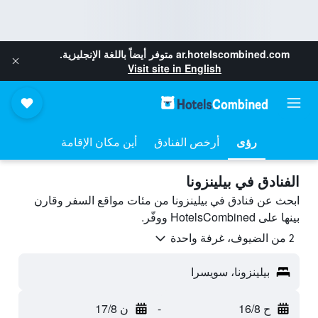
ar.hotelscombined.com
متوفر أيضاً باللغة الإنجليزية.
Visit site in English
رؤى
أرخص الفنادق
أين مكان الإقامة
الفنادق في بيلينزونا
ابحث عن فنادق في بيلينزونا من مئات مواقع السفر وقارن
بينها على HotelsCombined ووفّر.
2 من الضيوف، غرفة واحدة
بيلينزونا، سويسرا
ح 16/8
-
ن 17/8