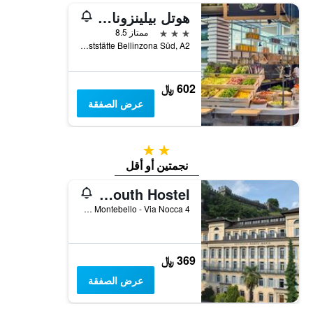
هوتل بيلينزونا سود سويس كواليتي
3 نجوم
ممتاز 8.5
Raststätte Bellinzona Süd, A2, بيلينزونا, كانتون تيسينو, سويسرا
602 ﷼
عرض الصفقة
2 نجمتين
نجمتين أو أقل
Bellinzona Youth Hostel
Ostello Montebello - Via Nocca 4, بيلينزونا, كانتون تيسينو, سويسرا
369 ﷼
عرض الصفقة