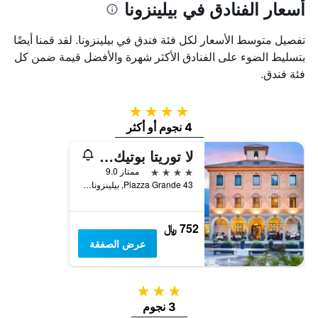
أسعار الفنادق في بيلينزونا
تفصيل متوسط الأسعار لكل فئة فندق في بيلينزونا. لقد قمنا أيضًا
بتسليط الضوء على الفنادق الأكثر شهرة والأفضل قيمة ضمن كل
فئة فندق.
4 نجوم
4 نجوم أو أكثر
لا توريتا بوتيك هوتل آند ريستورانت
4 نجوم
ممتاز 9.0
Piazza Grande 43, بيلينزونا, كانتون تيسينو, سويسرا
752 ﷼
عرض الصفقة
3 نجوم
3 نجوم