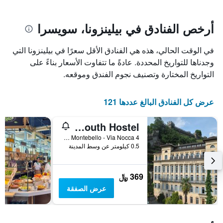
يتضمن
بالنجوم.
يتضمن
المخطط
1
المخطط
أرخص الفنادق في بيلينزونا، سويسرا
1
محور
X
محور
في الوقت الحالي، هذه هي الفنادق الأقل سعرًا في بيلينزونا التي
Y
الذي
الذي
يعرض
وجدناها للتواريخ المحددة. عادةً ما تتفاوت الأسعار بناءً على
عدد
يعرض
التواريخ المختارة وتصنيف نجوم الفندق وموقعه.
الأيام
متوسط
قبل
سعر
غرفة
الإقامة
عرض كل الفنادق البالغ عددها 121
في
يتضمن
عطلة
المخطط
Bellinzona Youth Hostel
نهاية
التالي
1
هذا
Ostello Montebello - Via Nocca 4, بيلينزونا, كانتون تيسينو, سويسرا
محور
الأسبوع
0.5 كيلومتر عن وسط المدينة
Y
خلال
آخر
الذي
3
يعرض
369 ﷼
أيام
متوسط
عرض الصفقة
سعر
غرفة